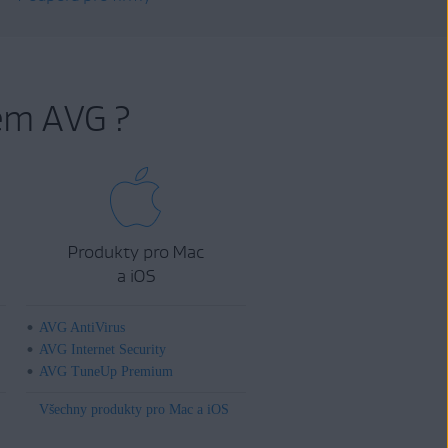
em AVG ?
Produkty pro Mac
a iOS
AVG AntiVirus
AVG Internet Security
AVG TuneUp Premium
Všechny produkty pro Mac a iOS