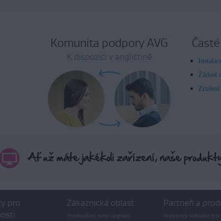
Komunita podpory AVG
Časté
K dispozici v angličtině
Instala
Žádost 
Zrušení
y pro
Zákaznická oblast
Partneři a prod
osti
Prodloužení nebo upgrade
Antivirový software pro 