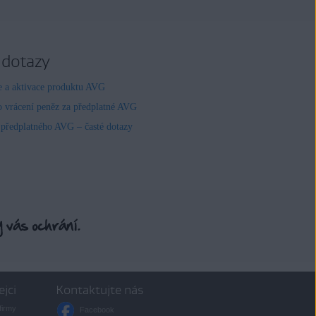
 dotazy
ce a aktivace produktu AVG
o vrácení peněz za předplatné AVG
 předplatného AVG – časté dotazy
ejci
Kontaktujte nás
firmy
Facebook