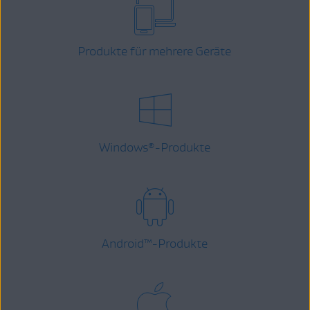
Produkte für mehrere Geräte
Windows
-Produkte
®
Android
™
-Produkte