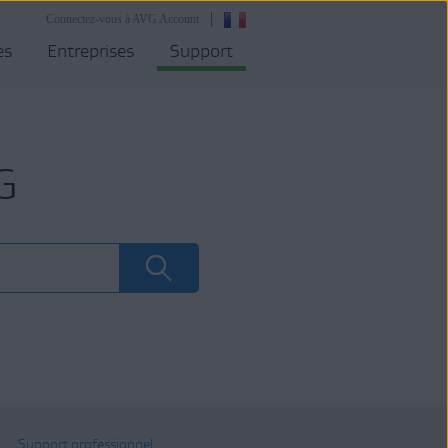
Connectez-vous à AVG Account
es
Entreprises
Support
G
Support professionnel