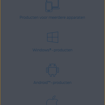
Producten voor meerdere apparaten
Windows
-producten
®
Android
™
-producten