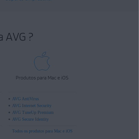
a AVG ?
Produtos para Mac e iOS
AVG AntiVirus
AVG Internet Security
AVG TuneUp Premium
AVG Secure Identity
Todos os produtos para Mac e iOS