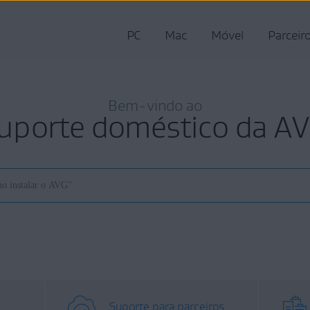
PC
Mac
Móvel
Parceir
Bem-vindo ao
uporte doméstico da A
Suporte para parceiros