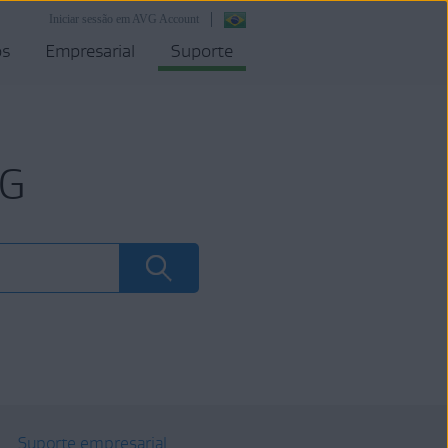
Iniciar sessão em AVG Account
os
Empresarial
Suporte
VG
Suporte empresarial