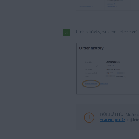
U objednávky, za kterou chcete vrát
DŮLEŽITÉ:
Možno
vrácení peněz
najdete