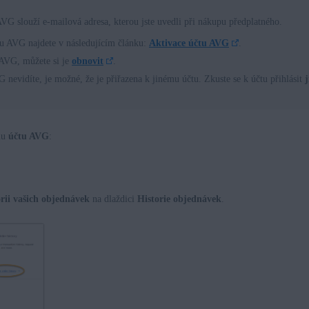
VG slouží e-mailová adresa, kterou jste uvedli při nákupu předplatného.
tu AVG najdete v následujícím článku:
Aktivace účtu AVG
.
 AVG, můžete si je
obnovit
.
evidíte, je možné, že je přiřazena k jinému účtu. Zkuste se k účtu přihlásit
ému
účtu AVG
:
orii vašich objednávek
na dlaždici
Historie objednávek
.