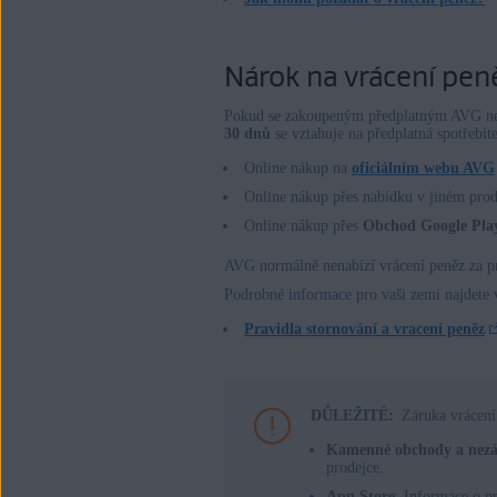
Operační systémy:
Nárok na vrácení pen
Všechny podporované platformy
Pokud se zakoupeným předplatným AVG ne
30 dnů
se vztahuje na předplatná spotřebi
Online nákup na
oficiálním webu AVG
Online nákup přes nabídku v jiném pr
Online nákup přes
Obchod Google Pla
AVG normálně nenabízí vrácení peněz za p
Podrobné informace pro vaši zemi najdete
Pravidla stornování a vracení peněz
DŮLEŽITÉ:
Záruka vrácení
Kamenné obchody a nezáv
prodejce.
App Store
: Informace o p