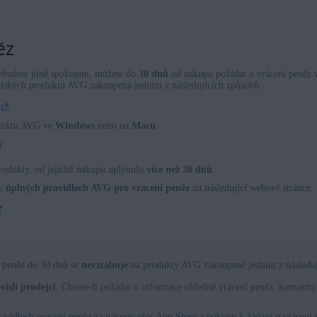
ěz
budete plně spokojeni, můžete do
30 dnů
od nákupu požádat o vrácení peněz v
telských produktů AVG zakoupená jedním z následujících způsobů:
.
oduktu AVG ve
Windows
nebo na
Macu
y
rodukty, od jejichž nákupu uplynulo
více než 30 dnů
.
 v
úplných pravidlech AVG pro vracení peněz
na následující webové stránce:
 peněz do 30 dnů se
nevztahuje
na produkty AVG zakoupené jedním z následuj
islí prodejci
: Chcete-li požádat o informace ohledně vrácení peněz, kontakt
ravidlech vracení peněz za nákupy přes App Store a pokyny k žádání o vrácení 