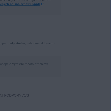
ených od společnosti Apple
nákupu předplatného, nebo kontaktováním
žádejte o vyřešení tohoto problému
NÍ PODPORY AVG