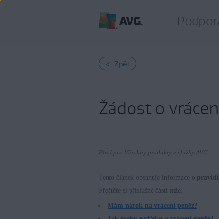
Podpor
< Zpět
Žádost o vrácen
Platí pro Všechny produkty a služby AVG
Tento článek obsahuje informace o
pravid
Přečtěte si příslušné části níže:
Produkty:
Mám nárok na vrácení peněz?
Všechny produkty a služby AVG
Jak mohu požádat o vrácení peněz?