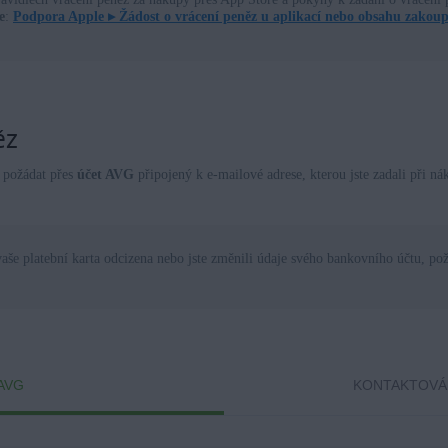
e
:
Podpora Apple ▸
Žádost o vrácení peněz u aplikací nebo obsahu zakoup
ěz
 požádat přes
účet AVG
připojený k e-mailové adrese, kterou jste zadali při 
aše platební karta odcizena nebo jste změnili údaje svého bankovního účtu, po
AVG
KONTAKTOVÁ