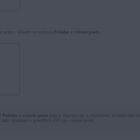
it peníze, klikněte na možnost
Požádat o vrácení peněz
.
st
Požádat o vrácení peněz
máte k dispozici jen u objednávek, za které vám mů
 další informace o pravidlech AVG pro vracení peněz.