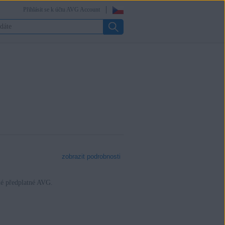
Přihlásit se k účtu AVG Account
zobrazit podrobnosti
é předplatné AVG.