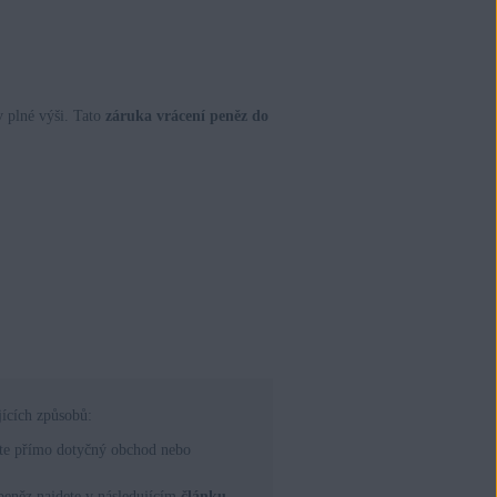
 plné výši. Tato
záruka vrácení peněz do
ících způsobů:
ujte přímo dotyčný obchod nebo
peněz najdete v následujícím
článku