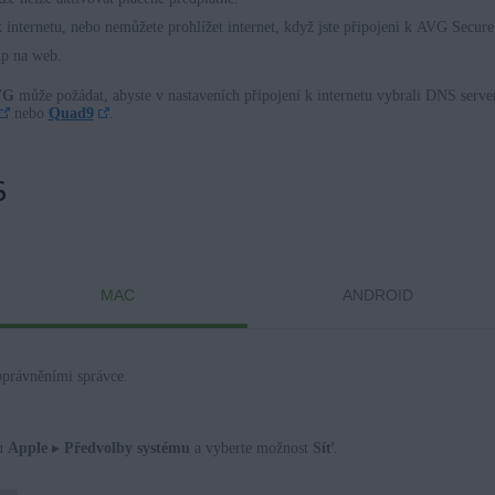
internetu, nebo nemůžete prohlížet internet, když jste připojeni k AVG Secur
p na web.
VG
může požádat, abyste v nastaveních připojení k internetu vybrali DNS server
nebo
Quad9
.
S
MAC
ANDROID
 oprávněními správce.
nu
Apple
▸
Předvolby systému
a vyberte možnost
Síť
.