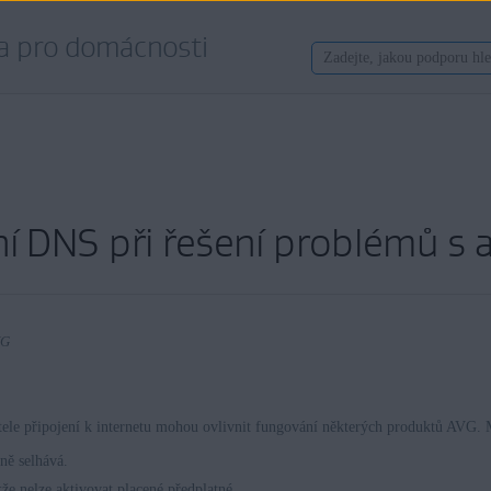
a pro domácnosti
 DNS při řešení problémů s 
VG
le připojení k internetu mohou ovlivnit fungování některých produktů AVG. Mů
ně selhává.
G
že nelze aktivovat placené předplatné.