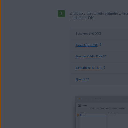
Z tabulky níže zvolte jednoho z ve
na tlačítko
OK
.
Poskytovatel DNS
Cisco OpenDNS
Google Public DNS