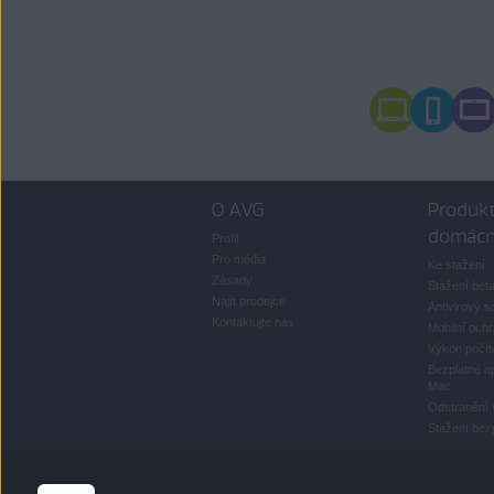
O AVG
Produkt
domácn
Profil
Pro média
Ke stažení
Zásady
Stažení bet
Najít prodejce
Antivirový s
Kontaktujte nás
Mobilní och
Výkon počít
Bezplatné ap
Mac
Odstranění 
Stažení bezp