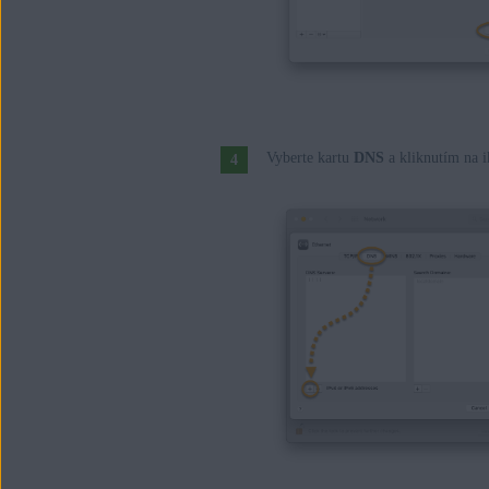
Vyberte kartu
DNS
a kliknutím na 