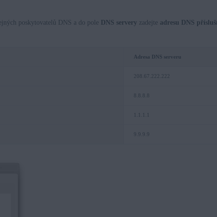
řejných poskytovatelů DNS a do pole
DNS servery
zadejte
adresu DNS přísluš
Adresa DNS serv
208.67.222.222
8.8.8.8