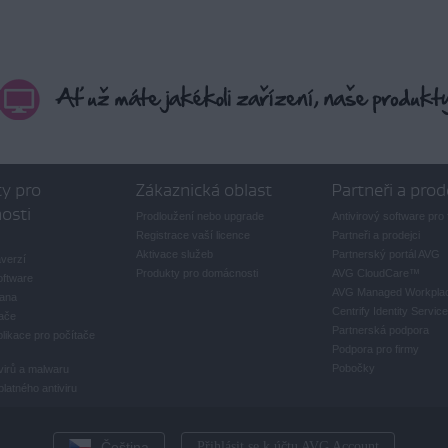
y pro
Zákaznická oblast
Partneři a prod
osti
Prodloužení nebo upgrade
Antivirový software pro 
Registrace vaší licence
Partneři a prodejci
Aktivace služeb
Partnerský portál AVG
averzí
Produkty pro domácnosti
AVG CloudCare
™
oftware
AVG Managed Workpla
rana
Centrify Identity Service
ače
Partnerská podpora
likace pro počítače
Podpora pro firmy
Pobočky
virů a malwaru
latného antiviru
Čeština
Přihlásit se k účtu AVG Account