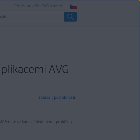
Přihlásit se k účtu AVG Account
aplikacemi AVG
zobrazit podrobnosti
žete se setkat s následujícími problémy: