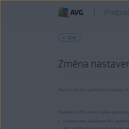
Podpor
< Zpět
Změna nastavení
Platí pro Všechny spotřebitelské produkty A
Problémy s DNS servery vašeho poskytovate
Produkty:
Instalace nebo aktualizace AVG opakova
Všechny spotřebitelské produkty AV
AVG nepřijímá platný aktivační kód, tak