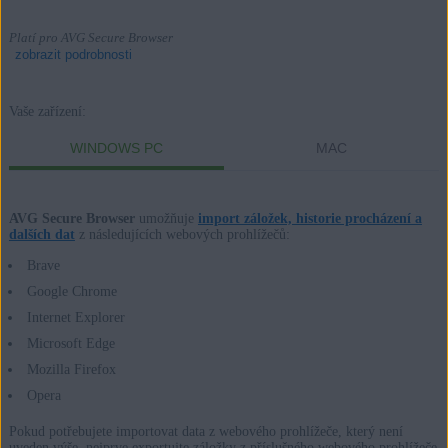
Platí pro AVG Secure Browser
zobrazit podrobnosti
Vaše zařízení:
Produkty:
WINDOWS PC
MAC
AVG Secure Browser
AVG Secure Browser
umožňuje
import záložek, historie procházení a
Operační systémy:
dalších dat
z následujících webových prohlížečů:
Windows a macOS
Brave
Google Chrome
Internet Explorer
Microsoft Edge
Mozilla Firefox
Opera
Pokud potřebujete importovat data z webového prohlížeče, který není
uveden výše, nejprve exportujte záložky z příslušného webového prohlížeče