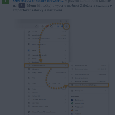
Otevřete AVG Secure Browser
, v pravém horním rohu klikněte
⋮
na
Menu
(tři tečky) a vyberte možnost
Záložky a seznamy
▸
Importovat záložky a nastavení...
.