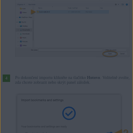
Po dokončení importu klikněte na tlačítko
Hotovo
. Volitelně zvolte,
zda chcete zobrazit nebo skrýt panel záložek.