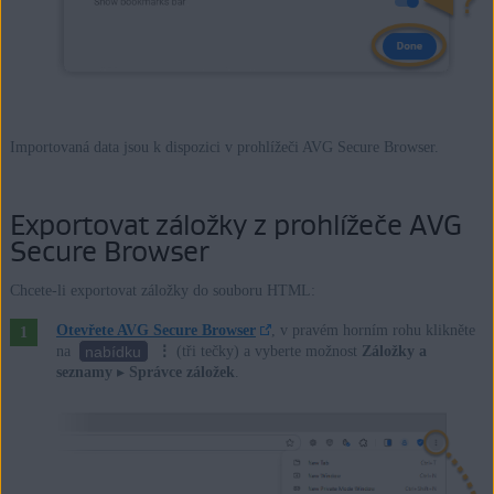
Importovaná data jsou k dispozici v prohlížeči AVG Secure Browser.
Exportovat záložky z prohlížeče AVG
Secure Browser
Chcete-li exportovat záložky do souboru HTML:
Otevřete AVG Secure Browser
, v pravém horním rohu klikněte
nabídku
na
⋮
(tři tečky) a vyberte možnost
Záložky a
seznamy
▸
Správce záložek
.