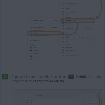
⋮
V pravém horním rohu klikněte na ikonu
Nabídka
(tři tečky)
a vyberte možnost
Exportovat záložky
.