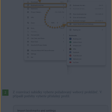
Z rozevírací nabídky vyberte požadovaný webový prohlížeč. V
případě potřeby vyberte příslušný profil.