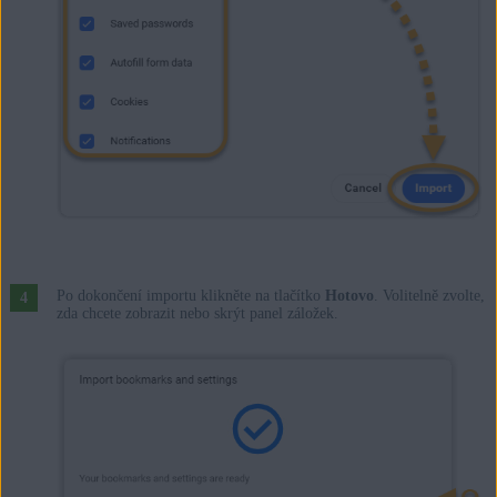
Po dokončení importu klikněte na tlačítko
Hotovo
. Volitelně zvolte,
zda chcete zobrazit nebo skrýt panel záložek.