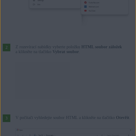
Z rozevírací nabídky vyberte položku
HTML soubor záložek
a klikněte na tlačítko
Vybrat soubor
.
V počítači vyhledejte soubor HTML a klikněte na tlačítko
Otevřít
.