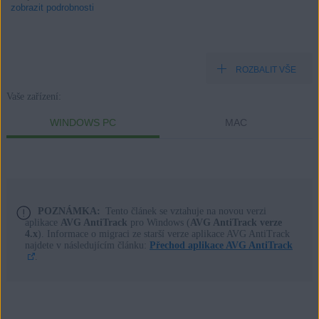
zobrazit podrobnosti
ROZBALIT VŠE
Produkty:
Vaše zařízení:
AVG AntiTrack
WINDOWS PC
MAC
Operační systémy:
Windows a MacOS
POZNÁMKA:
Tento článek se vztahuje na novou verzi
aplikace
AVG AntiTrack
pro Windows (
AVG AntiTrack verze
4.x
). Informace o migraci ze starší verze aplikace AVG AntiTrack
najdete v následujícím článku:
Přechod aplikace AVG AntiTrack
.