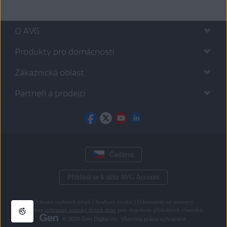
O AVG
Produkty pro domácnosti
Zákaznická oblast
Partneři a prodejci
Čeština
Přihlásit se k účtu AVG Account
Ochrana osobních údajů
|
Soubory cookie
|
Odstoupení od smlouvy
Všechny
ochranné známky třetích stran
jsou majetkem příslušných vlastníků.
© 2026 Gen Digital Inc. Všechna práva vyhrazena.