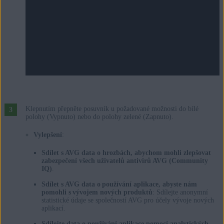
Klepnutím přepněte posuvník u požadované možnosti do bílé
polohy (Vypnuto) nebo do polohy zelené (Zapnuto).
Vylepšení
:
Sdílet s AVG data o hrozbách, abychom mohli zlepšovat
zabezpečení všech uživatelů antivirů AVG (Community
IQ)
.
Sdílet s AVG data o používání aplikace, abyste nám
pomohli s vývojem nových produktů
: Sdílejte anonymní
statistické údaje se společností AVG pro účely vývoje nových
aplikací.
Sdílejte data o používání aplikace pomocí analytických