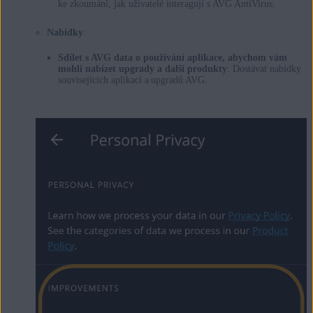
ke zkoumání, jak uživatelé interagují s AVG AntiVirus.
Nabídky
:
Sdílet s AVG data o používání aplikace, abychom vám
mohli nabízet upgrady a další produkty
: Dostávat nabídky
souvisejících aplikací a upgradů AVG.