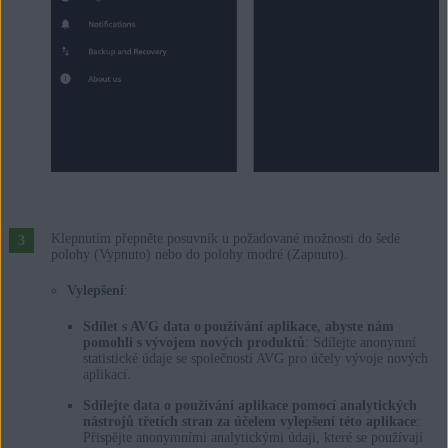
Klepnutím přepněte posuvník u požadované možnosti do šedé
polohy (Vypnuto) nebo do polohy modré (Zapnuto).
Vylepšení
:
Sdílet s AVG data o používání aplikace, abyste nám
pomohli s vývojem nových produktů
: Sdílejte anonymní
statistické údaje se společností AVG pro účely vývoje nových
aplikací.
Sdílejte data o používání aplikace pomocí analytických
nástrojů třetích stran za účelem vylepšení této aplikace
:
Přispějte anonymními analytickými údaji, které se používají