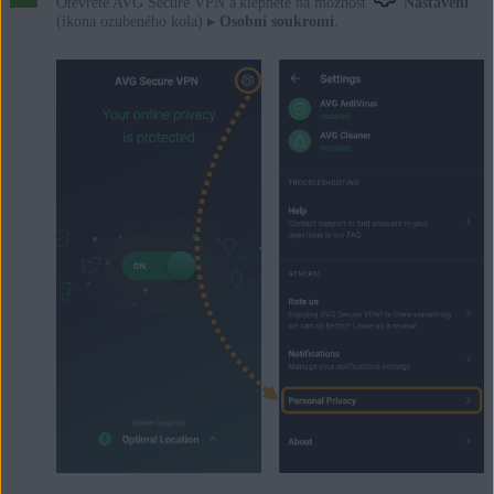
Otevřete AVG Secure VPN a klepněte na možnost
Nastavení
(ikona ozubeného kola) ▸
Osobní soukromí
.