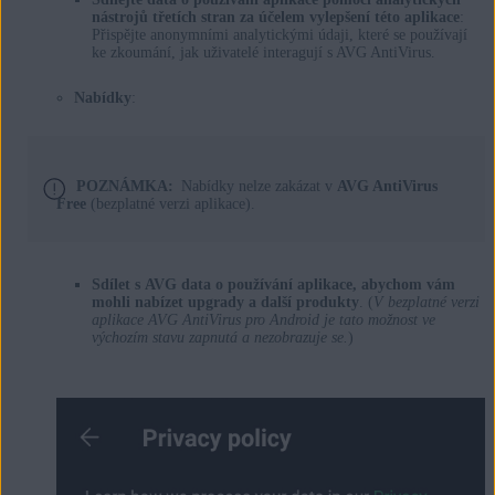
nástrojů třetích stran za účelem vylepšení této aplikace
:
Přispějte anonymními analytickými údaji, které se používají
ke zkoumání, jak uživatelé interagují s AVG AntiVirus.
Nabídky
:
POZNÁMKA:
Nabídky nelze zakázat v
AVG AntiVirus
Free
(bezplatné verzi aplikace).
Sdílet s AVG data o používání aplikace, abychom vám
mohli nabízet upgrady a další produkty
. (
V bezplatné verzi
aplikace AVG AntiVirus pro Android je tato možnost ve
výchozím stavu zapnutá a nezobrazuje se.
)