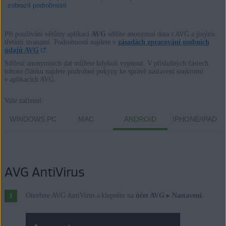
zobrazit podrobnosti
Při používání většiny aplikací
AVG
sdílíte anonymní data s AVG a jinými
třetími stranami. Podrobnosti najdete v
zásadách zpracování osobních
údajů AVG
.
Produkty:
Sdílení anonymních dat můžete kdykoli vypnout. V příslušných částech
Všechny spotřebitelské softwarové aplikace AVG
tohoto článku najdete podrobné pokyny ke správě nastavení soukromí
v aplikacích AVG.
Operační systémy:
Vaše zařízení:
Všechny podporované platformy
WINDOWS PC
MAC
ANDROID
IPHONE/IPAD
AVG AntiVirus
Otevřete AVG AntiVirus a klepněte na
účet AVG
▸
Nastavení
.