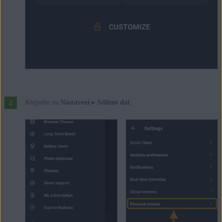
Klepněte na
Nastavení
▸
Sdílení dat
.