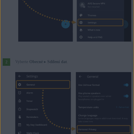
Vyberte
Obecné
▸
Sdílení dat
.