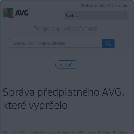
Přihlásit se k účtu AVG Account
Podpora pro domácnosti
< Zpět
Správa předplatného AVG,
které vypršelo
Platí pro AVG Internet Security pro Windows, AVG Secure VPN pro Windows, AVG TuneUp pro Windows, AVG AntiTrack pro Windows, AVG Internet Security pro Mac, AVG Secure VPN pro Mac, AVG TuneUp pro Mac, AVG AntiTrack pro Mac