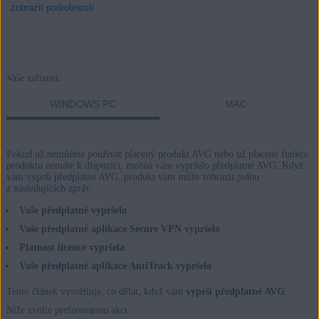
zobrazit podrobnosti
Produkty:
Vaše zařízení:
AVG Internet Security 21.x pro Windows
WINDOWS PC
MAC
AVG Secure VPN 1.x pro Windows
AVG TuneUp 21.x pro Windows
Pokud už nemůžete používat placený produkt AVG nebo už placené funkce
AVG AntiTrack 2.x pro Windows
produktu nemáte k dispozici, možná vám vypršelo předplatné AVG. Když
vám vyprší předplatné AVG, produkt vám může zobrazit jednu
z následujících zpráv:
AVG Internet Security 20.x pro Mac
AVG Secure VPN 1.x pro Mac
Vaše předplatné vypršelo
AVG TuneUp 2.x pro Mac
Vaše předplatné aplikace Secure VPN vypršelo
AVG AntiTrack 1.x pro Mac
Platnost licence vypršela
Vaše předplatné aplikace AntiTrack vypršelo
Operační systémy:
Tento článek vysvětluje, co dělat, když vám
vyprší předplatné AVG
.
Microsoft Windows 11 Home / Pro / Enterprise / Education
Níže zvolte preferovanou akci: