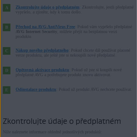
Microsoft Windows 10 Home / Pro / Enterprise / Education –
Zkontrolujte údaje o předplatném
: Zkontrolujte, jestli předplatné
32/64bitový
vypršelo, a zjistěte, kdy k tomu došlo.
Microsoft Windows 8.1 / Pro / Enterprise – 32/64bitový
Microsoft Windows 8 / Pro / Enterprise – 32/64bitový
Přechod na AVG AntiVirus Free
: Pokud vám vypršelo předplatné
AVG Internet Security
, můžete přejít na bezplatnou verzi
Microsoft Windows 7 Home Basic / Home Premium / Professional /
produktu.
Enterprise / Ultimate – Service Pack 1, 32/64bitový
Nákup nového předplatného
: Pokud chcete dál používat placené
verze produktu, ale ještě jste si nekoupili nové předplatné.
Apple macOS 12.x (Monterey)
Apple macOS 11.x (Big Sur)
Opětovná aktivace produktu
: Pokud už jste si koupili nové
Apple macOS 10.15.x (Catalina)
předplatné AVG a potřebujete produkt znovu aktivovat.
Apple macOS 10.14.x (Mojave)
Apple macOS 10.13.x (High Sierra)
Odinstalace produktu
: Pokud už produkt AVG nechcete používat.
Apple macOS 10.12.x (Sierra)
Apple Mac OS X 10.11.x (El Capitan)
Zkontrolujte údaje o předplatném
Níže naleznete informace ohledně jednotlivých produktů: