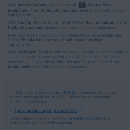
☰
AVG Internet Security
: Zvolte možnosti
Menu
▸
Moje
předplatné
. V části
Předplatná na tomto počítači
zkontrolujte údaje
o předplatném.
AVG TuneUp
: Přejděte do části
Moje AVG
▸
Moje předplatné
. V části
Předplatná na tomto počítači
zkontrolujte údaje o předplatném.
AVG Secure VPN
: Přejděte do části
Moje AVG
▸
Moje předplatné
.
V části
Předplatná na tomto počítači
zkontrolujte údaje
o předplatném.
AVG AntiTrack
: Pokud se zobrazí výzva, kliknutím na tlačítko
Nyní ne
zavřete dialogové okno o vypršení platnosti předplatného. Na hlavní
obrazovce aplikace zvolte možnosti
Menu
▸
Nastavení
. V části
Stav
předplatného
zkontrolujte údaje o předplatném.
TIP:
Také se přes svůj
účet AVG
můžete podívat na údaje
o všech svých předplatných AVG. Další informace se dozvíte
v následujícím článku:
Správa předplatných přes účet AVG
Jestliže doposud nemáte účet AVG,
vytvořte jej
pomocí e-
mailové adresy zadané během nákupu.