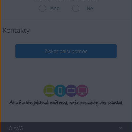
Ano
Ne
Kontakty
Získat další pomoc
O AVG