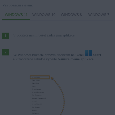
Váš operační systém:
WINDOWS 11
WINDOWS 10
WINDOWS 8
WINDOWS 7
V počítači nesmí běžet žádná jiná aplikace.
Ve Windows klikněte pravým tlačítkem na ikonu
Start
a v zobrazené nabídce vyberte
Nainstalované aplikace
.