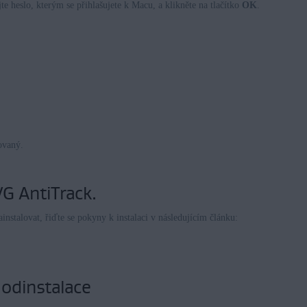
e heslo, kterým se přihlašujete k Macu, a klikněte na tlačítko
OK
.
ovaný.
VG AntiTrack.
stalovat, řiďte se pokyny k instalaci v následujícím článku:
odinstalace