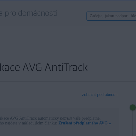
a pro domácnosti
ikace AVG AntiTrack
zobrazit podrobnosti
plikace AVG AntiTrack automaticky
nezruší
vaše předplatné.
ho najdete v následujícím článku:
Zrušení předplatného AVG –