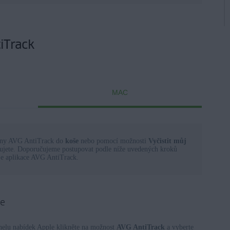
iTrack
MAC
ony AVG AntiTrack do
koše
nebo pomocí možnosti
Vyčistit můj
alujete. Doporučujeme postupovat podle níže uvedených kroků
je aplikace AVG AntiTrack.
le
anelu nabídek Apple klikněte na možnost
AVG AntiTrack
a vyberte