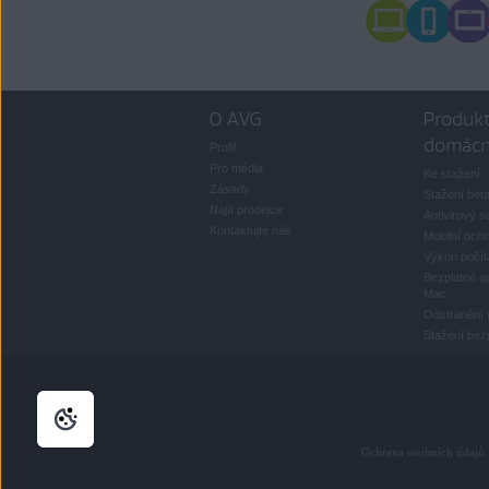
O AVG
Produkt
domácn
Profil
Pro média
Ke stažení
Zásady
Stažení bet
Najít prodejce
Antivirový s
Kontaktujte nás
Mobilní och
Výkon počít
Bezplatné ap
Mac
Odstranění 
Stažení bezp
Ochrana osobních údajů