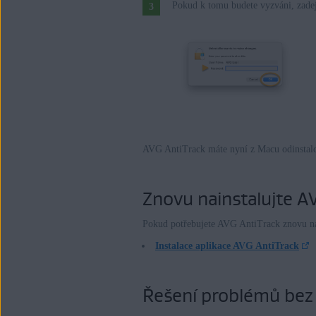
Pokud k tomu budete vyzváni, zadejt
AVG AntiTrack máte nyní z Macu odinstal
Znovu nainstalujte A
Pokud potřebujete AVG AntiTrack znovu nain
Instalace aplikace AVG AntiTrack
Řešení problémů bez 