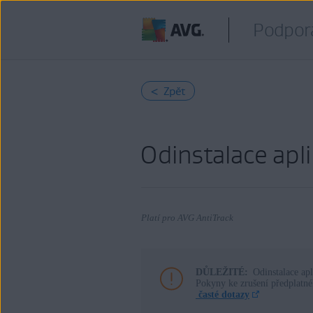
Podpor
< Zpět
Odinstalace apl
Platí pro AVG AntiTrack
DŮLEŽITÉ:
Odinstalace a
Produkty:
Pokyny ke zrušení předplatné
časté dotazy
AVG AntiTrack