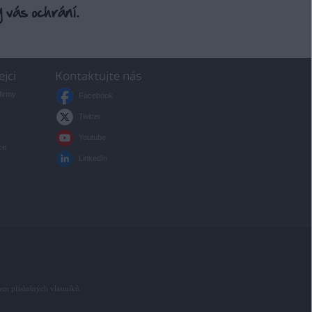
ejci
Kontaktujte nás
firmy
Facebook
Twitter
Youtube
ce
LinkedIn
em příslušných vlastníků.