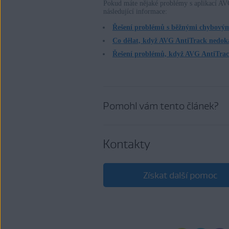
Pokud máte nějaké problémy s aplikací AVG 
následující informace:
Řešení problémů s běžnými chybovým
Co dělat, když AVG AntiTrack nedoká
Řešení problémů, když AVG AntiTrack
Pomohl vám tento článek?
Kontakty
Získat další pomoc