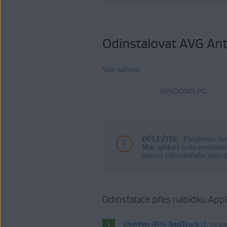
Operační systémy:
Windows a MacOS
Odinstalovat AVG Ant
Vaše zařízení:
WINDOWS PC
DŮLEŽITÉ:
Přetažením ik
Mac
aplikaci zcela neodinst
pomocí odinstalačního nástro
Odinstalace přes nabídku App
Otevřete AVG AntiTrack
, na p