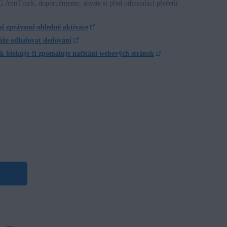
AntiTrack, doporučujeme, abyste si před odinstalací přečetli
i zprávami ohledně aktivace
že odhalovat sledování
 blokuje či zpomaluje načítání webových stránek