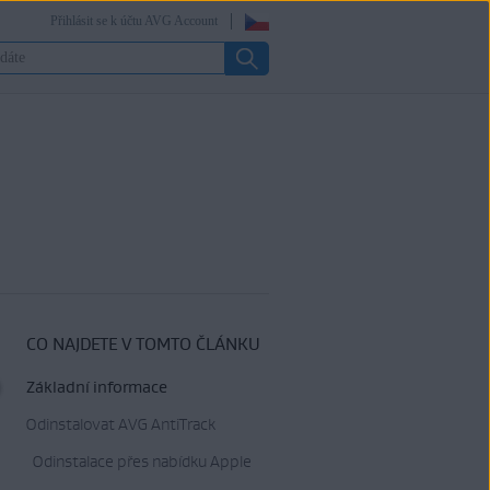
Přihlásit se k účtu AVG Account
CO NAJDETE V TOMTO ČLÁNKU
Základní informace
Odinstalovat AVG AntiTrack
Odinstalace přes nabídku Apple