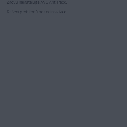
Znovu nainstalujte AVG AntiTrack.
Řešení problémů bez odinstalace