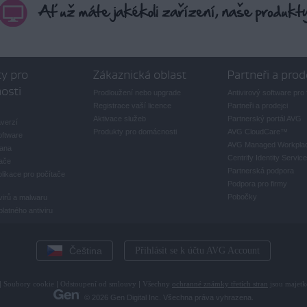
y pro
Zákaznická oblast
Partneři a prod
osti
Prodloužení nebo upgrade
Antivirový software pro 
Registrace vaší licence
Partneři a prodejci
Aktivace služeb
Partnerský portál AVG
averzí
Produkty pro domácnosti
AVG CloudCare
™
oftware
AVG Managed Workpla
rana
Centrify Identity Service
ače
Partnerská podpora
likace pro počítače
Podpora pro firmy
Pobočky
virů a malwaru
latného antiviru
Čeština
Přihlásit se k účtu AVG Account
|
Soubory cookie
|
Odstoupení od smlouvy
|
Všechny
ochranné známky třetích stran
jsou majetk
© 2026 Gen Digital Inc. Všechna práva vyhrazena.