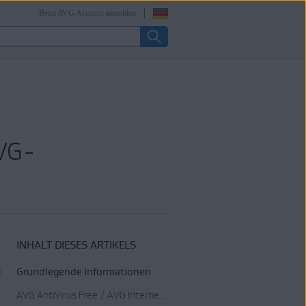
Beim AVG Account anmelden
AVG-
INHALT DIESES ARTIKELS
Grundlegende Informationen
AVG AntiVirus Free / AVG Internet Security