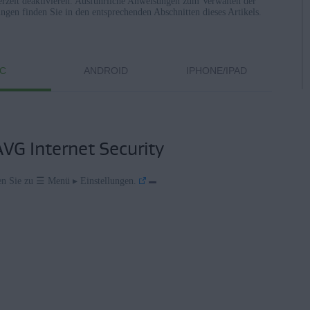
rzeit deaktivieren. Ausführliche Anweisungen zum Verwalten der
en finden Sie in den entsprechenden Abschnitten dieses Artikels.
Privatanwender
C
ANDROID
IPHONE/IPAD
AVG Internet Security
n Sie zu ☰ Menü ▸ Einstellungen.