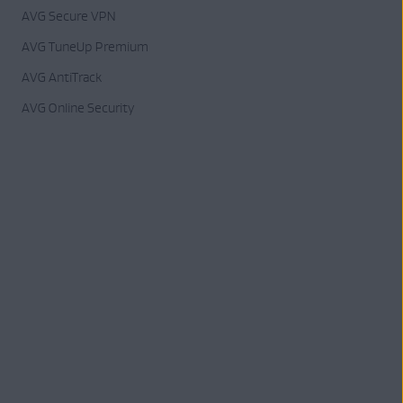
AVG Secure VPN
AVG TuneUp Premium
AVG AntiTrack
AVG Online Security