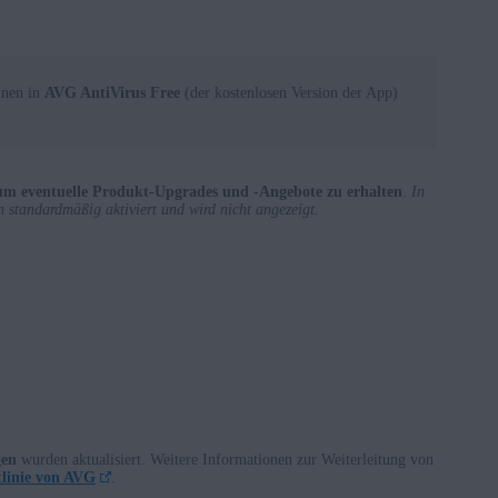
nnen in
AVG AntiVirus Free
(der kostenlosen Version der App)
um eventuelle Produkt-Upgrades und -Angebote zu erhalten
.
In
n standardmäßig aktiviert und wird nicht angezeigt.
gen
wurden aktualisiert. Weitere Informationen zur Weiterleitung von
tlinie von AVG
.