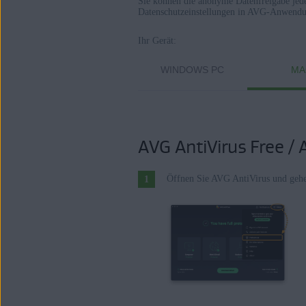
Sie können die anonyme Datenfreigabe jede
Datenschutzeinstellungen in AVG-Anwendung
Alle AVG-Softwareanwendungen für 
Ihr Gerät:
Betriebssysteme:
WINDOWS PC
MA
Alle unterstützten Plattformen
AVG AntiVirus Free / 
Öffnen Sie AVG AntiVirus und gehe