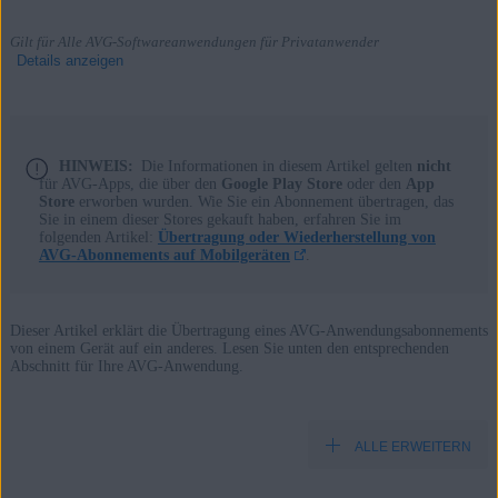
Gilt für Alle AVG-Softwareanwendungen für Privatanwender
Details anzeigen
Produkte:
HINWEIS:
Die Informationen in diesem Artikel gelten
nicht
für AVG-Apps, die über den
Google Play Store
oder den
App
Store
erworben wurden. Wie Sie ein Abonnement übertragen, das
Alle AVG-Softwareanwendungen für Privatanwender
Sie in einem dieser Stores gekauft haben, erfahren Sie im
folgenden Artikel:
Übertragung oder Wiederherstellung von
Betriebssysteme:
AVG-Abonnements auf Mobilgeräten
.
Alle unterstützten Plattformen
Dieser Artikel erklärt die Übertragung eines AVG-Anwendungsabonnements
von einem Gerät auf ein anderes. Lesen Sie unten den entsprechenden
Abschnitt für Ihre AVG-Anwendung.
ALLE ERWEITERN