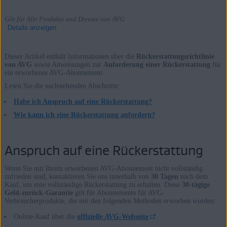
Gilt für Alle Produkte und Dienste von AVG
Details anzeigen
Dieser Artikel enthält Informationen über die
Rückerstattungsrichtlinie
von AVG
sowie Anweisungen zur
Anforderung einer Rückerstattung
für
ein erworbenes AVG-Abonnement.
Produkte:
Lesen Sie die nachstehenden Abschnitte:
Alle Produkte und Dienste von AVG
Habe ich Anspruch auf eine Rückerstattung?
Betriebssysteme:
Wie kann ich eine Rückerstattung anfordern?
Alle unterstützten Plattformen
Anspruch auf eine Rückerstattung
Wenn Sie mit Ihrem erworbenen AVG-Abonnement nicht vollständig
zufrieden sind, kontaktieren Sie uns innerhalb von
30 Tagen
nach dem
Kauf, um eine vollständige Rückerstattung zu erhalten. Diese
30-tägige
Geld-zurück-Garantie
gilt für Abonnements für AVG-
Verbraucherprodukte, die mit den folgenden Methoden erworben wurden:
Online-Kauf über die
offizielle AVG-Webseite
.