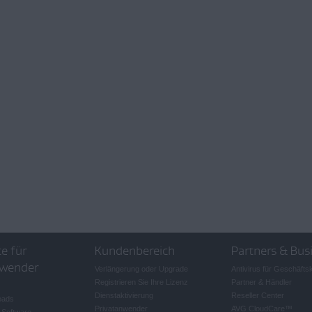
e für
Kundenbereich
Partners & Bus
wender
Verlängerung oder Upgrade
Antivirus für Geschäft
Registrieren Sie Ihre Lizenz
Partner & Händler
Dienstaktivierung
Reseller Center
oads
Privatanwender
AVG CloudCare
™