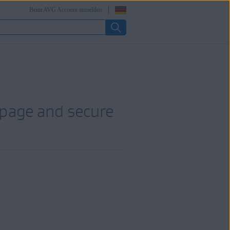
Beim AVG Account anmelden
epage and secure