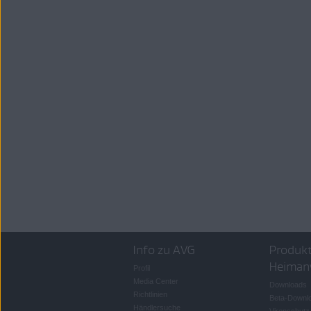
Info zu AVG
Produkt
Heiman
Profil
Media Center
Downloads
Richtlinien
Beta-Downl
Händlersuche