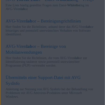
Eine Liste häufig gestellter Fragen zum Datei-
Whitelist
ing im
AVG-Viren
lab
or.
AVG-Viren
lab
or – Bereinigungrichtlinien
Hier finden Sie die Richtlinien, anhand derer das AVG-Viren
lab
or
bösartiges und potenziell unerwünschtes Verhalten von Software
identifiziert.
AVG-Viren
lab
or – Bereinige von
Mobilanwendungen
Hier finden Sie die Richtlinien, die vom AVG-Viren
lab
or zur
Identifizierung sauberer sowie potenziell unerwünschter
Programme (PUP) verwendet werden.
Übermitteln einer Support-Datei mit AVG
SysInfo
Anleitung zur Nutzung von AVG SysInfo bei der Behandlung von
Problemen mit AVG Antivirus-Produkten unter Microsoft
Windows.