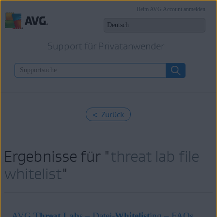
Beim AVG Account anmelden
Support für Privatanwender
< Zurück
Ergebnisse für "
threat lab file
whitelist
"
AVG
Threat
Lab
s – Datei-
Whitelist
ing – FAQs