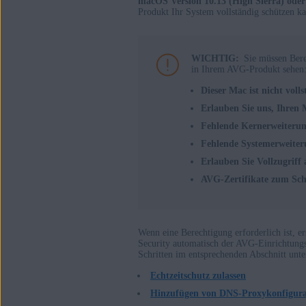
macOS Version 10.13 (High Sierra) oder
Produkt Ihr System vollständig schützen ka
AVG Internet Security 24.x für Mac
AVG AntiVirus 24.x für Mac
WICHTIG:
Sie müssen Ber
Betriebssysteme:
in Ihrem AVG-Produkt sehen
Dieser Mac ist nicht voll
Apple macOS 15.x (Sequoia)
Erlauben Sie uns, Ihren 
Apple macOS 14.x (Sonoma)
Fehlende Kernerweiteru
Apple macOS 13.x (Ventura)
Fehlende Systemerweite
Apple macOS 12.x (Monterey)
Erlauben Sie Vollzugriff 
Apple macOS 11.x (Big Sur)
AVG-Zertifikate zum Sch
Apple macOS 10.15.x (Catalina)
Apple macOS 10.14.x (Mojave)
Apple macOS 10.13.x (High Sierra)
Wenn eine Berechtigung erforderlich ist, 
Security automatisch der AVG-Einrichtungs
Schritten im entsprechenden Abschnitt unte
Echtzeitschutz zulassen
Hinzufügen von DNS-Proxykonfigura