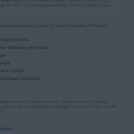
 höher
müssen Sie alle Berechtigungen zulassen, damit das AVG-
nn. Der AVG-Einrichtungsassistent führt Sie durch diesen Prozess.
echtigungen gewähren, wenn Sie eine der folgenden Meldungen
:
ständig geschützt
Mac vollständig zu schützen
ngen
rungen
auf Festplatte
lüsselbund hinzufügen
erscheint nach dem Öffnen von AVG AntiVirus oder AVG Internet
assistent. Um die nötigen Berechtigungen zuzulassen, folgen Sie den
n:
tionen