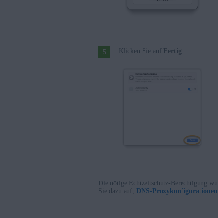
Klicken Sie auf
Fertig
.
Die nötige Echtzeitschutz-Berechtigung wu
Sie dazu auf,
DNS-Proxykonfigurationen