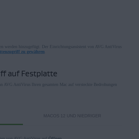
 werden hinzugefügt. Der Einrichtungsassistent von AVG AntiVirus
attenzugriff zu gewähren
.
ff auf Festplatte
kann AVG AntiVirus Ihren gesamten Mac auf versteckte Bedrohungen
MACOS 12 UND NIEDRIGER
nten von AVG AntiVirus auf
Öffnen
.