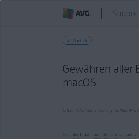
Support
< Zurück
Gewähren aller 
macOS
Gilt für AVG Internet Security für Mac, AVG 
Nach der Installation oder dem Upgrade v
Produkte: