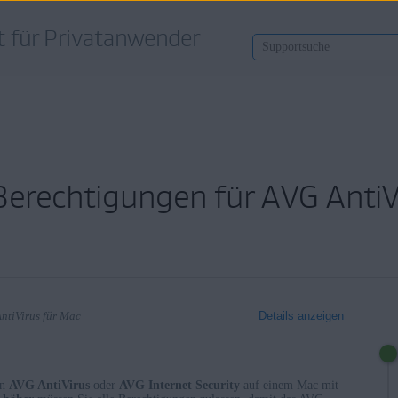
 für Privatanwender
Berechtigungen für AVG AntiV
AntiVirus für Mac
Details anzeigen
on
AVG AntiVirus
oder
AVG Internet Security
auf einem Mac mit