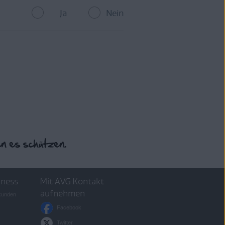
Ja
Nein
ht automatisch gekündigt.
Kündigung eines AVG-
Driver Updater
aktualisiert
rittanbieter-Software
iness
Mit AVG Kontakt
aufnehmen
skunden
Facebook
Twitter