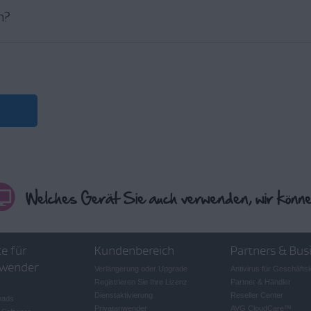
er Updater
en der Treiberversion, die Sie wiederherstellen möchten.
n?
zen
, um zu bestätigen.
das Entfernen von AVG Driver Updater von Ihrem PC wird Ihr Abonnement nic
en zur Kündigung eines AVG-Abonnements erhalten Sie im folgenden Artikel:
AQs
die von Ihnen gewählte Version zurückgesetzt.
ver Updater kann nur Treiberversionen wiederherstellen, die auch zuvor von
keine Treiber zurücksetzen, die von Ihrem Betriebssystem oder einer anderen D
erstellen früherer Treiberversionen finden Sie im folgenden Artikel:
usführung von AVG Driver Updater
e für
Kundenbereich
Partners & Bus
wender
Verlängerung oder Upgrade
Antivirus für Geschäft
Registrieren Sie Ihre Lizenz
Partner & Händler
Dienstaktivierung
Reseller Center
oads
Privatanwender
AVG CloudCare
™