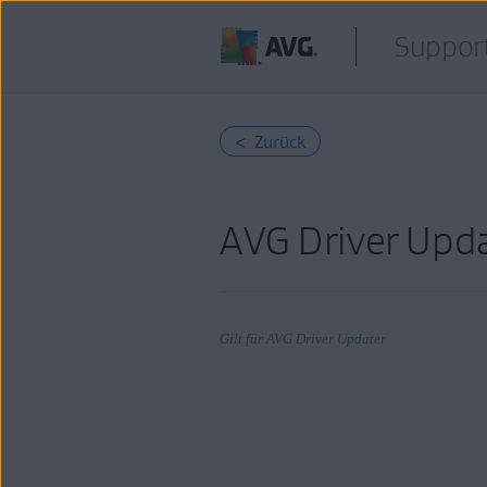
Support
< Zurück
AVG Driver Upda
Gilt für AVG Driver Updater
Produkte:
AVG Driver Updater