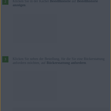
Klicken Sie in der Kachel
Bestellhistorie
auf
Bestellhistorie
anzeigen
.
Klicken Sie neben der Bestellung, für die Sie eine Rückerstattung
anfordern möchten, auf
Rückerstattung anfordern
.