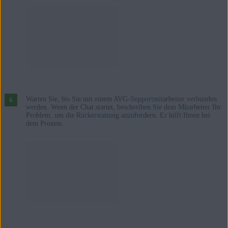
Warten Sie, bis Sie mit einem AVG-Supportmitarbeiter verbunden
werden. Wenn der Chat startet, beschreiben Sie dem Mitarbeiter Ihr
Problem, um die Rückerstattung anzufordern. Er hilft Ihnen bei
dem Prozess.