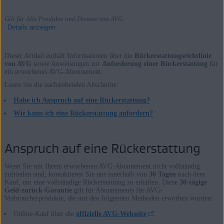
Gilt für Alle Produkte und Dienste von AVG
Details anzeigen
Dieser Artikel enthält Informationen über die
Rückerstattungsrichtlinie
von AVG
sowie Anweisungen zur
Anforderung einer Rückerstattung
für
ein erworbenes AVG-Abonnement.
Produkte:
Lesen Sie die nachstehenden Abschnitte:
Alle Produkte und Dienste von AVG
Habe ich Anspruch auf eine Rückerstattung?
Betriebssysteme:
Wie kann ich eine Rückerstattung anfordern?
Alle unterstützten Plattformen
Anspruch auf eine Rückerstattung
Wenn Sie mit Ihrem erworbenen AVG-Abonnement nicht vollständig
zufrieden sind, kontaktieren Sie uns innerhalb von
30 Tagen
nach dem
Kauf, um eine vollständige Rückerstattung zu erhalten. Diese
30-tägige
Geld-zurück-Garantie
gilt für Abonnements für AVG-
Verbraucherprodukte, die mit den folgenden Methoden erworben wurden:
Online-Kauf über die
offizielle AVG-Webseite
.