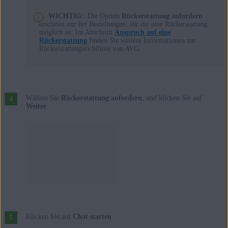
WICHTIG:
Die Option
Rückerstattung anfordern
erscheint nur bei Bestellungen, für die eine Rückerstattung
möglich ist. Im Abschnitt
Anspruch auf eine
Rückerstattung
finden Sie weitere Informationen zur
Rückerstattungsrichtlinie von AVG.
Wählen Sie
Rückerstattung anfordern
, und klicken Sie auf
Weiter
.
Klicken Sie auf
Chat starten
.