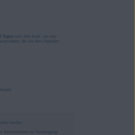
0 Tagen
nach dem Kauf, um eine
erprodukte, die mit den folgenden
.
bseite:
orben wurden:
 um Informationen zur Beantragung