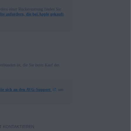
dern einer Rückerstattung finden Sie
te anfordern, die bei Apple gekauft
erbunden ist, die Sie beim Kauf des
Sie sich an den AVG-Support
, um
T KONTAKTIEREN