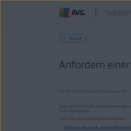
Support
< Zurück
Anfordern eine
Gilt für Alle Produkte und Dienste von AVG
Dieser Artikel enthält Informationen über 
AVG-Abonnement.
Produkte:
Lesen Sie die nachstehenden Abschnitte:
Alle Produkte und Dienste von AVG
Habe ich Anspruch auf eine Rückerst