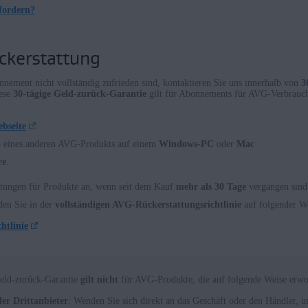
fordern?
ckerstattung
ment nicht vollständig zufrieden sind, kontaktieren Sie uns innerhalb von
3
iese
30-tägige Geld-zurück-Garantie
gilt für Abonnements für AVG-Verbrauch
ebseite
.
b eines anderen AVG-Produkts auf einem
Windows-PC
oder
Mac
re
.
ttungen für Produkte an, wenn seit dem Kauf
mehr als 30 Tage
vergangen sind
den Sie in der
vollständigen AVG-Rückerstattungsrichtlinie
auf folgender We
htlinie
Geld-zurück-Garantie
gilt nicht
für AVG-Produkte, die auf folgende Weise erw
der Drittanbieter
: Wenden Sie sich direkt an das Geschäft oder den Händler,