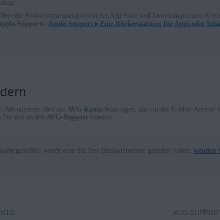
alten.
 über die Rückerstattungsrichtlinien des App Store und Anweisungen zum Anfor
 Apple-Supports
:
Apple-Support ▸
Eine Rückerstattung für Apps oder Inhal
rdern
AVG-Abonnement über das
AVG-Konto
beantragen, das mit der E-Mail-Adresse v
 Sie sich an den
AVG-Support
wenden.
itkarte gestohlen wurde oder Sie Ihre Bankkontodaten geändert haben,
wenden 
ONTO
AVG-SUPPOR