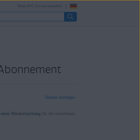
Beim AVG Account anmelden
G-Abonnement
Details anzeigen
einer Rückerstattung
für ein erworbenes