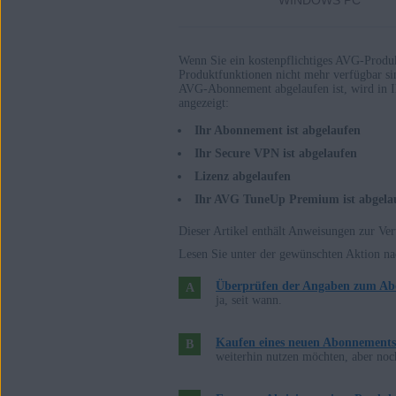
WINDOWS PC
AVG Secure VPN 1.x für Windows
AVG TuneUp 21.x für Windows
AVG AntiTrack 2.x für Windows
Wenn Sie ein kostenpflichtiges AVG-Produk
Produktfunktionen nicht mehr verfügbar s
AVG-Abonnement abgelaufen ist, wird in 
angezeigt:
AVG Internet Security 20.x für Mac
AVG Secure VPN 1.x für Mac
Ihr Abonnement ist abgelaufen
AVG TuneUp 2.x für Mac
Ihr Secure VPN ist abgelaufen
AVG AntiTrack 1.x für Mac
Lizenz abgelaufen
Ihr AVG TuneUp Premium ist abgela
Betriebssysteme:
Dieser Artikel enthält Anweisungen zur Ve
Microsoft Windows 11 Home / Pro / E
Lesen Sie unter der gewünschten Aktion na
Microsoft Windows 10 Home/Pro/Ente
Überprüfen der Angaben zum A
Microsoft Windows 8.1 Home/Pro/Ent
ja, seit wann.
Microsoft Windows 8 Home/Pro/Enter
Microsoft Windows 7 Home Basic/Hom
Kaufen eines neuen Abonnements
32-/64-Bit
weiterhin nutzen möchten, aber no