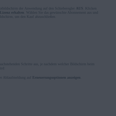
uptbildschirm der Anwendung auf den Schieberegler
AUS
. Klicken
Lizenz erhalten
. Wählen Sie das gewünschte Abonnement aus und
ldschirm, um den Kauf abzuschließen.
 nachstehenden Schritte aus, je nachdem welcher Bildschirm beim
ird:
der Ablaufmeldung auf
Erneuerungsoptionen anzeigen
.