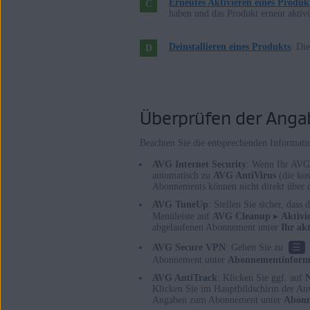
Erneutes Aktivieren eines Produk
Apple macOS 12.x (Monterey)
haben und das Produkt erneut aktiv
Apple macOS 11.x (Big Sur)
Apple macOS 10.15.x (Catalina)
Deinstallieren eines Produkts
: Di
Apple macOS 10.14.x (Mojave)
Apple macOS 10.13.x (High Sierra)
Apple macOS 10.12.x (Sierra)
Überprüfen der Ang
Apple Mac OS X 10.11.x (El Capitan
Beachten Sie die entsprechenden Informati
AVG Internet Security
: Wenn Ihr AVG 
automatisch zu
AVG AntiVirus
(die kos
Abonnements können nicht direkt über 
AVG TuneUp
: Stellen Sie sicher, dass
Menüleiste auf
AVG Cleanup
▸
Aktivi
abgelaufenen Abonnement unter
Ihr ak
☰
AVG Secure VPN
: Gehen Sie zu
Abonnement unter
Abonnementinform
AVG AntiTrack
: Klicken Sie ggf. auf
N
Klicken Sie im Hauptbildschirm der A
Angaben zum Abonnement unter
Abon