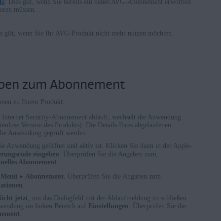
ts
: Dies gilt, wenn Sie bereits ein neues AVG-Abonnement erworben
ieren müssen.
es gilt, wenn Sie Ihr AVG-Produkt nicht mehr nutzen möchten.
aben zum Abonnement
)
onen zu Ihrem Produkt:
Internet Security-Abonnement abläuft, wechselt die Anwendung
tenlose Version des Produkts). Die Details Ihres abgelaufenen
die Anwendung geprüft werden.
 die Anwendung geöffnet und aktiv ist. Klicken Sie dann in der Apple-
erungscode eingeben
. Überprüfen Sie die Angaben zum
tuelles Abonnement
.
Menü
▸
Abonnement
. Überprüfen Sie die Angaben zum
ationen
.
icht jetzt
, um das Dialogfeld mit der Ablaufmeldung zu schließen.
nwendung im linken Bereich auf
Einstellungen
. Überprüfen Sie die
nement
.