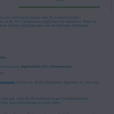
MAC
t nicht mehr nutzen können oder die kostenpflichtigen
ind, ist Ihr AVG-Abonnement möglicherweise abgelaufen. Wenn ein
Ihrem Produkt möglicherweise eine der folgenden Meldungen
ufen
rwaltung eines
abgelaufenen AVG-Abonnements
.
nterprise / Education
ch:
rprise/Education – 32-/64-Bit
bonnement
: Prüfen Sie, ob Ihr Abonnement abgelaufen ist, und wenn
erprise/Education – 32-/64-Bit
prise/Education – 32-/64-Bit
e Premium/Professional/Enterprise/Ultimate – Service Pack 1,
: Dies gilt, wenn Sie die kostenpflichtigen Produktfunktionen
ch kein neues Abonnement erworben haben.