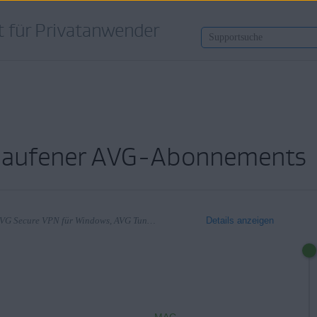
 für Privatanwender
elaufener AVG-Abonnements
Gilt für AVG Internet Security für Windows, AVG Secure VPN für Windows, AVG TuneUp für Windows, AVG AntiTrack für Windows, AVG Internet Security für Mac, AVG Secure VPN für Mac, AVG TuneUp für Mac, AVG AntiTrack für Mac
Details anzeigen
ows