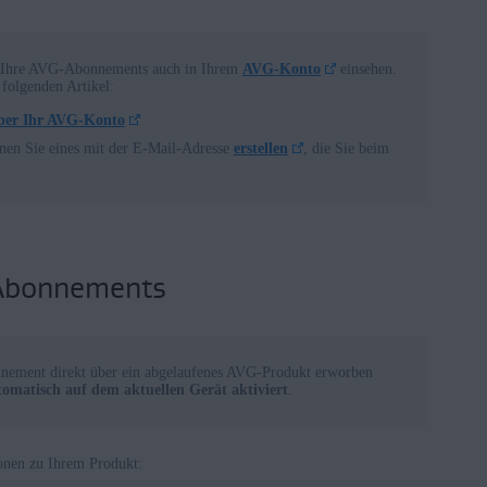
le Ihre AVG-Abonnements auch in Ihrem
AVG-Konto
einsehen.
 folgenden Artikel:
ber Ihr AVG-Konto
en Sie eines mit der E-Mail-Adresse
erstellen
, die Sie beim
 Abonnements
ement direkt über ein abgelaufenes AVG-Produkt erworben
tomatisch auf dem aktuellen Gerät aktiviert
.
onen zu Ihrem Produkt: