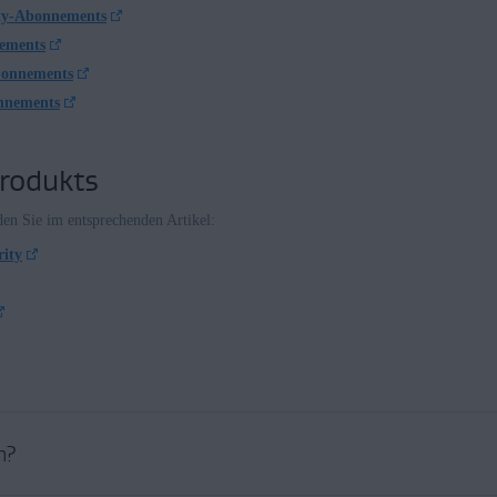
ity-Abonnements
ements
bonnements
onnements
Produkts
den Sie im entsprechenden Artikel:
rity
n?