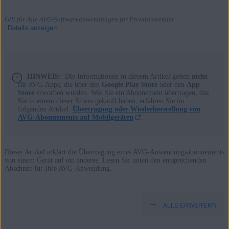
Gilt für Alle AVG-Softwareanwendungen für Privatanwender
Details anzeigen
Produkte:
HINWEIS:
Die Informationen in diesem Artikel gelten
nicht
für AVG-Apps, die über den
Google Play Store
oder den
App
Store
erworben wurden. Wie Sie ein Abonnement übertragen, das
Alle AVG-Softwareanwendungen für Privatanwender
Sie in einem dieser Stores gekauft haben, erfahren Sie im
folgenden Artikel:
Übertragung oder Wiederherstellung von
Betriebssysteme:
AVG-Abonnements auf Mobilgeräten
.
Alle unterstützten Plattformen
Dieser Artikel erklärt die Übertragung eines AVG-Anwendungsabonnements
von einem Gerät auf ein anderes. Lesen Sie unten den entsprechenden
Abschnitt für Ihre AVG-Anwendung.
ALLE ERWEITERN