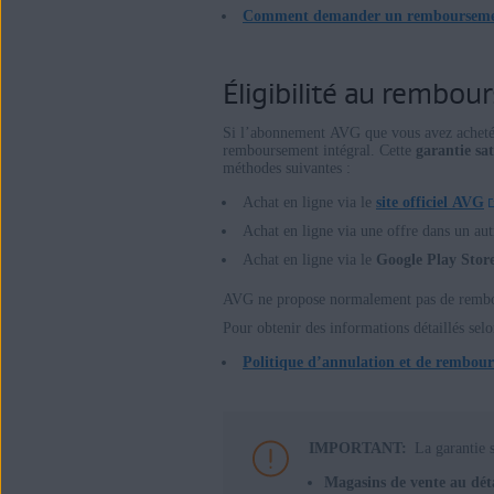
Comment demander un rembourseme
Systèmes d'exploitation:
Toutes les plateformes prises en char
Éligibilité au rembo
Si l’abonnement AVG que vous avez acheté n
remboursement intégral. Cette
garantie sa
méthodes suivantes :
Achat en ligne via le
site officiel AVG
Achat en ligne via une offre dans un a
Achat en ligne via le
Google Play Stor
AVG ne propose normalement pas de rembour
Pour obtenir des informations détaillés sel
Politique d’annulation et de rembou
IMPORTANT:
La garantie 
Magasins de vente au déta