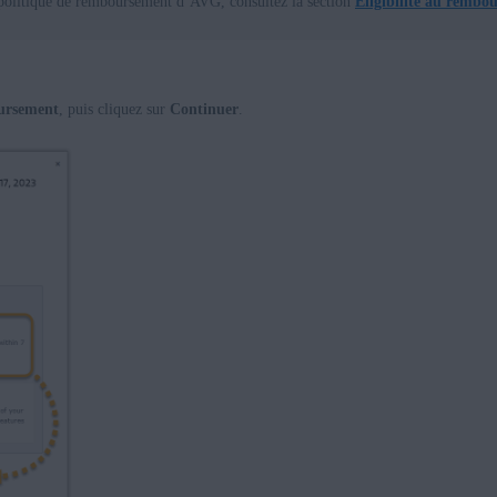
 politique de remboursement d’AVG, consultez la section
Éligibilité au rembo
ursement
, puis cliquez sur
Continuer
.