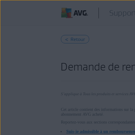
Support
< Retour
Demande de re
S’applique à Tous les produits et services AV
Cet article contient des informations sur la
abonnement AVG acheté.
Produits:
Reportez-vous aux sections correspondantes
Tous les produits et services AVG
Suis-je admissible à un rembourseme