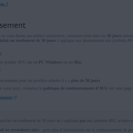
nt ?
ge
ursement
e vous donne pas entière satisfaction, contactez-nous dans les
30 jours
suivan
tisfait ou remboursé de 30 jours
s’applique aux abonnements aux produits AVG 
.
utre produit AVG sur un
PC Windows
ou un
Mac
.
e
.
sements pour les produits achetés il y a
plus de 30 jours
.
on votre pays, consultez la
politique de remboursement d’AVG
sur cette page 
rsement
satisfait ou remboursé de 30 jours ne s'applique
pas
aux produits AVG achetés en 
il ou revendeurs tiers
: pour plus d’informations sur le remboursement de pr