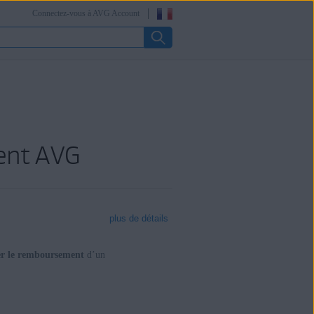
Connectez-vous à AVG Account
ent AVG
plus de détails
r le remboursement
d’un