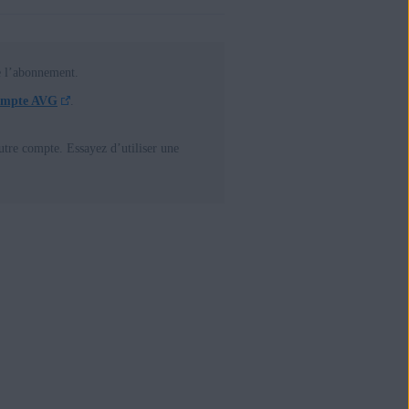
e l’abonnement.
compte AVG
.
tre compte. Essayez d’utiliser une