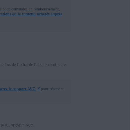
ions pour demander un remboursement,
tions ou le contenu achetés auprès
nie lors de l’achat de l’abonnement, ou en
actez le support AVG
pour résoudre
LE SUPPORT AVG