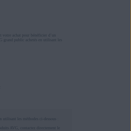
t votre achat pour bénéficier d’un
grand public achetés en utilisant les
:
utilisant les méthodes ci-dessous :
oduits AVG, contactez directement le