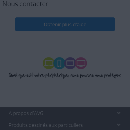
retourner rapidement dans votre pays.
Nous contacter
toute perte ou dommage supplémentaire.
Déclaration écrite sous serment d’usurpation d’identité
:
nous pouvons vous aider à compléter et envoyer un formulaire
de déclaration écrite sous serment d’usurpation d’identité. Ce
document apporte la preuve aux professionnels que vos
Obtenir plus d’aide
informations personnelles ont été utilisées de façon frauduleuse.
Litiges de crédit
: nous pouvons informer votre compagnie de
carte de crédit que des frais indéterminés ou inexacts vous ont
été prélevés. Nos experts suivront votre demande jusqu’à son
aboutissement et régleront les éventuels litiges en votre nom.
Gel de crédit
: nous pouvons limiter l’accès à votre rapport de
solvabilité personnel. Cela signifie que l’agence d’information
sur la solvabilité ne peut pas vendre votre rapport sans votre
autorisation.
A propos d’AVG
Produits destinés aux particuliers