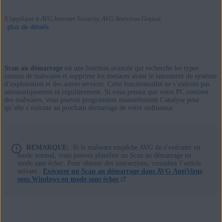
S’applique à AVG Internet Security, AVG Antivirus Gratuit
plus de détails
Scan au démarrage
est une fonction avancée qui recherche les types
Produits:
connus de malwares et supprime les menaces avant le lancement du système
d’exploitation et des autres services. Cette fonctionnalité ne s’exécute pas
AVG Internet Security
automatiquement ni régulièrement. Si vous pensez que votre PC contient
des malwares, vous pouvez programmer manuellement l’analyse pour
AVG Antivirus Gratuit
qu’elle s’exécute au prochain démarrage de votre ordinateur.
Systèmes d'exploitation:
Windows
REMARQUE:
Si le malware empêche AVG de s’exécuter en
mode normal, vous pouvez planifier un Scan au démarrage en
mode sans échec. Pour obtenir des instructions, consultez l’article
suivant :
Exécuter un Scan au démarrage dans AVG AntiVirus
sous Windows en mode sans échec
.