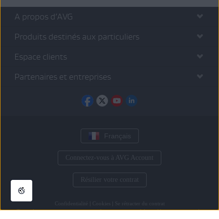
A propos d’AVG
Produits destinés aux particuliers
Espace clients
Partenaires et entreprises
Français
Connectez-vous à AVG Account
Résilier votre contrat
Confidentialité
|
Cookies
|
Se rétracter du contrat
Toutes les
autres marques commerciales
appartiennent à leurs détenteurs respectifs.