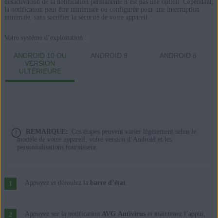
désactivation de la notification permanente n’est pas une option. Cependant,
la notification peut être minimisée ou configurée pour une interruption
minimale, sans sacrifier la sécurité de votre appareil.
Votre système d’exploitation :
ANDROID 10 OU
ANDROID 9
ANDROID 8
VERSION
ULTÉRIEURE
REMARQUE:
Ces étapes peuvent varier légèrement selon le
modèle de votre appareil, votre version d’Android et les
personnalisations fournisseur.
Appuyez et déroulez la
barre d’état
.
Appuyez sur la notification
AVG Antivirus
et maintenez l’appui,