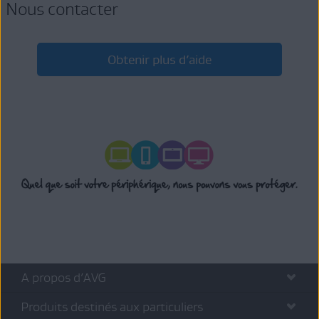
retourner rapidement dans votre pays.
Nous contacter
toute perte ou dommage supplémentaire.
Déclaration écrite sous serment d’usurpation d’identité
:
nous pouvons vous aider à compléter et envoyer un formulaire
de déclaration écrite sous serment d’usurpation d’identité. Ce
document apporte la preuve aux professionnels que vos
Obtenir plus d’aide
informations personnelles ont été utilisées de façon frauduleuse.
Litiges de crédit
: nous pouvons informer votre compagnie de
carte de crédit que des frais indéterminés ou inexacts vous ont
été prélevés. Nos experts suivront votre demande jusqu’à son
aboutissement et régleront les éventuels litiges en votre nom.
Gel de crédit
: nous pouvons limiter l’accès à votre rapport de
solvabilité personnel. Cela signifie que l’agence d’information
sur la solvabilité ne peut pas vendre votre rapport sans votre
autorisation.
A propos d’AVG
Produits destinés aux particuliers