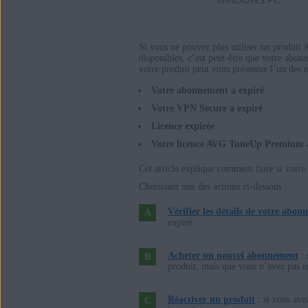
WINDOWS PC
VPN AVG Secure 1.x pour Windows
AVG TuneUp 21.x pour Windows
AVG AntiTrack 2.x pour Windows
Si vous ne pouvez plus utiliser un produit 
disponibles, c’est peut-être que votre abo
votre produit peut vous présenter l’un des 
AVG Internet Security 20.x pour Mac
Votre abonnement a expiré
VPN AVG Secure 1.x pour Mac
Votre VPN Secure a expiré
AVG TuneUp 2.x pour Mac
Licence expirée
AVG AntiTrack 1.x pour Mac
Votre licence AVG TuneUp Premium a
Systèmes d'exploitation:
Cet article explique comment faire si votre
Choisissez une des actions ci-dessous :
Microsoft Windows 11 Home / Pro / E
Microsoft Windows 10 Famille/Profes
Vérifier les détails de votre abo
expiré.
Microsoft Windows 8.1/Professionnel/
Microsoft Windows 8/Professionnel/En
Acheter un nouvel abonnement
: 
Microsoft Windows 7 Édition Familia
produit, mais que vous n’avez pas 
Édition Intégrale - Service Pack 1 (32
Réactiver un produit
: si vous ave