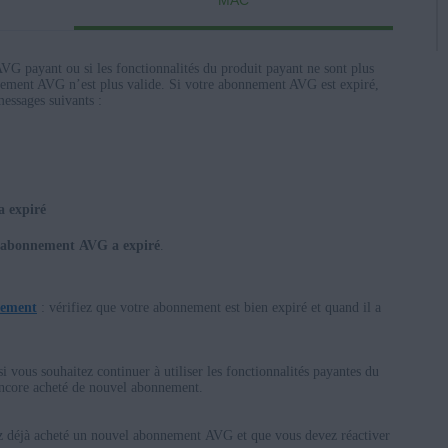
MAC
AVG payant ou si les fonctionnalités du produit payant ne sont plus
nnement AVG n’est plus valide. Si votre abonnement AVG est expiré,
messages suivants :
 expiré
abonnement AVG a expiré
.
nterprise / Education
sionnel/Entreprise/Éducation (32/64 bits)
nnement
: vérifiez que votre abonnement est bien expiré et quand il a
Entreprise (32/64 bits)
treprise (32/64 bits)
si vous souhaitez continuer à utiliser les fonctionnalités payantes du
le Basique/Édition Familiale Premium/Professionnel/Entreprise/
encore acheté de nouvel abonnement.
/64 bits)
z déjà acheté un nouvel abonnement AVG et que vous devez réactiver