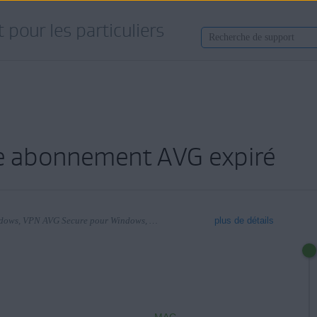
 pour les particuliers
re abonnement AVG expiré
S’applique à AVG Internet Security pour Windows, VPN AVG Secure pour Windows, AVG TuneUp pour Windows, AVG AntiTrack pour Windows, AVG Internet Security pour Mac, VPN AVG Secure pour Mac, AVG TuneUp pour Mac, AVG AntiTrack pour Mac
plus de détails
ndows