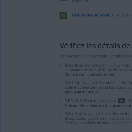
le produit.
Apple macOS 12.x (Monterey)
Apple macOS 11.x (Big Sur)
Désinstaller un produit
: si vous n
Apple macOS 10.15.x (Catalina)
Apple macOS 10.14.x (Mojave)
Apple macOS 10.13.x (High Sierra)
Apple macOS 10.12.x (Sierra)
Vérifiez les détails 
Apple mac OS X 10.11.x (El Capitan)
En fonction de votre produit, consultez la 
AVG Internet Security
: lorsque votre
automatiquement à
AVG Antivirus
(la v
directement les détails de votre abonnem
AVG TuneUp
: vérifiez que l’applicatio
code d'activation
dans la barre des men
abonnement actuel
.
☰
VPN AVG Secure
: Accédez à
M
Informations relatives à la protection
AVG AntiTrack
: si vous y êtes invité,
d’expiration. Dans l’écran principal de l
Vérifiez les détails de votre abonnemen