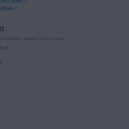
 AVG Secure
tiTrack
it
on détaillées, consultez l’article suivant :
ity