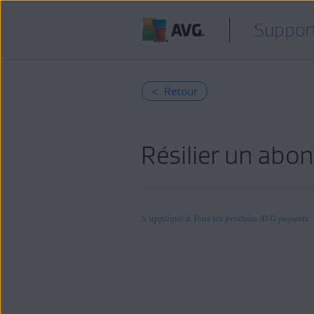
Support
< Retour
Résilier un ab
S’applique à Tous les produits AVG payants
Produits:
Tous les produits AVG payants