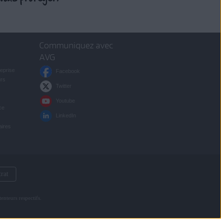
Communiquez avec
AVG
reprise
Facebook
urs
Twitter
Youtube
ce
LinkedIn
aires
trat
enteurs respectifs.