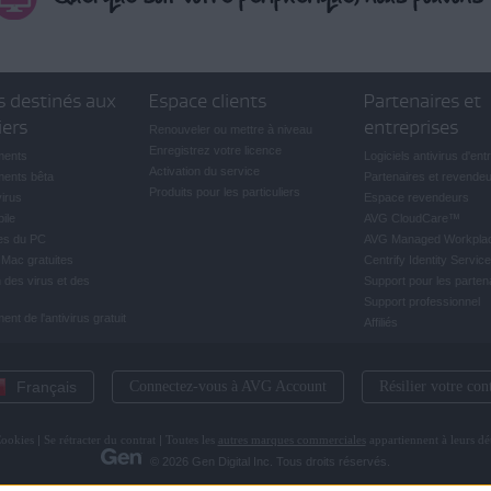
s destinés aux
Espace clients
Partenaires et
iers
entreprises
Renouveler ou mettre à niveau
Enregistrez votre licence
ments
Logiciels antivirus d'ent
Activation du service
ents bêta
Partenaires et revende
Produits pour les particuliers
virus
Espace revendeurs
ile
AVG CloudCare
™
es du PC
AVG Managed Workpla
 Mac gratuites
Centrify Identity Service
 des virus et des
Support pour les parten
Support professionnel
nt de l'antivirus gratuit
Affiliés
Français
Connectez-vous à AVG Account
Résilier votre con
ookies
|
Se rétracter du contrat
|
Toutes les
autres marques commerciales
appartiennent à leurs dét
© 2026 Gen Digital Inc. Tous droits réservés.