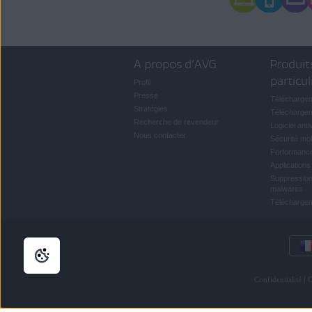
A propos d’AVG
Produit
particul
Profil
Presse
Télécharge
Stratégies
Téléchargem
Recherche de revendeur
Logiciel anti
Nous contacter
Sécurité mob
Performanc
Applications
Suppression
malwares
Téléchargeme
Confidentialité
|
C