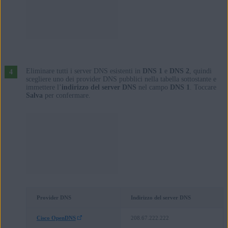
Eliminare tutti i server DNS esistenti in
DNS 1
e
DNS 2
, quindi
scegliere uno dei provider DNS pubblici nella tabella sottostante e
immettere l’
indirizzo del server DNS
nel campo
DNS 1
. Toccare
Salva
per confermare.