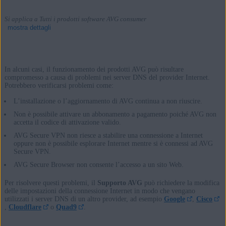
Si applica a Tutti i prodotti software AVG consumer
mostra dettagli
In alcuni casi, il funzionamento dei prodotti AVG può risultare
Prodotti:
compromesso a causa di problemi nei server DNS del provider Internet.
Potrebbero verificarsi problemi come:
Tutti i prodotti software AVG consumer
L’installazione o l’aggiornamento di AVG continua a non riuscire.
Sistemi operativi:
Non è possibile attivare un abbonamento a pagamento poiché AVG non
accetta il codice di attivazione valido.
Tutte le piattaforme supportate
AVG Secure VPN non riesce a stabilire una connessione a Internet
oppure non è possibile esplorare Internet mentre si è connessi ad AVG
Secure VPN.
AVG Secure Browser non consente l’accesso a un sito Web.
Per risolvere questi problemi, il
Supporto AVG
può richiedere la modifica
delle impostazioni della connessione Internet in modo che vengano
utilizzati i server DNS di un altro provider, ad esempio
Google
,
Cisco
,
Cloudflare
o
Quad9
.