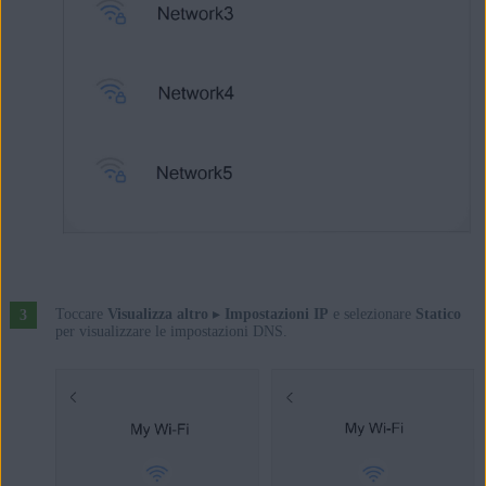
Toccare
Visualizza altro
▸
Impostazioni IP
e selezionare
Statico
per visualizzare le impostazioni DNS.