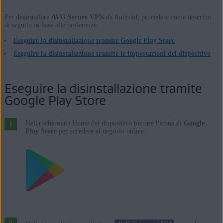
Enterprise / Ultimate - Service Pack 1, 32/64 bit
Per disinstallare
AVG Secure VPN
da Android, procedere come descritto
di seguito in base alle preferenze:
Apple macOS 13.x (Ventura)
Apple macOS 12.x (Monterey)
Eseguire la disinstallazione tramite Google Play Store
Apple macOS 11.x (Big Sur)
Eseguire la disinstallazione tramite le impostazioni del dispositivo
Apple macOS 10.15.x (Catalina)
Apple macOS 10.14.x (Mojave)
Eseguire la disinstallazione tramite
Apple macOS 10.13.x (High Sierra)
Google Play Store
Apple macOS 10.12.x (Sierra)
Nella schermata Home del dispositivo toccare l'icona di
Google
Google Android 6.0 (Marshmallow, API 23) o versione successiva
Play Store
per accedere al negozio online.
Apple iOS 14.0 o versione successiva