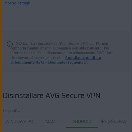
mostra dettagli
Prodotti:
AVG Secure VPN 5.x per Windows
NOTA:
La rimozione di AVG Secure VPN dal PC non
comporta l'annullamento automatico dell'abbonamento. Per
AVG Secure VPN 1.x per Mac
informazioni sull'annullamento di un abbonamento AVG, fare
AVG Secure VPN 2.x per Android
riferimento al seguente articolo:
Annullamento di un
abbonamento AVG - Domande frequenti
.
AVG Secure VPN 2.x per iOS
Sistemi operativi:
Microsoft Windows 11 Home / Pro / Enterprise / Education
Disinstallare AVG Secure VPN
Microsoft Windows 10 Home / Pro / Enterprise / Education - 32/64
bit
Microsoft Windows 8.1 / Pro / Enterprise - 32/64 bit
Dispositivo:
Microsoft Windows 8 / Pro / Enterprise - 32/64 bit
WINDOWS PC
MAC
ANDROID
IPHONE/IPAD
Microsoft Windows 7 Home Basic / Home Premium / Professional /