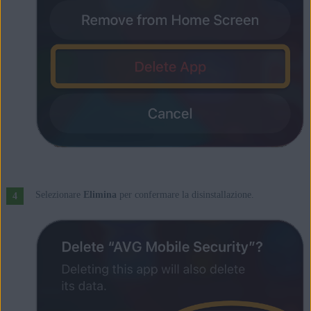
Selezionare
Elimina
per confermare la disinstallazione.