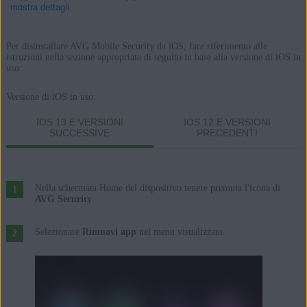
mostra dettagli
Per disinstallare AVG Mobile Security da iOS, fare riferimento alle
istruzioni nella sezione appropriata di seguito in base alla versione di iOS in
uso:
Prodotti:
AVG Mobile Security 2.x per iOS
Versione di iOS in uso:
IOS 13 E VERSIONI
IOS 12 E VERSIONI
Sistemi operativi:
SUCCESSIVE
PRECEDENTI
Apple iOS 13.0 o versione successiva
Nella schermata Home del dispositivo tenere premuta l'icona di
AVG Security
.
Selezionare
Rimuovi app
nel menu visualizzato.