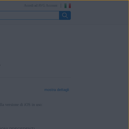
Accedi ad AVG Account
S
mostra dettagli
lla versione di iOS in uso: