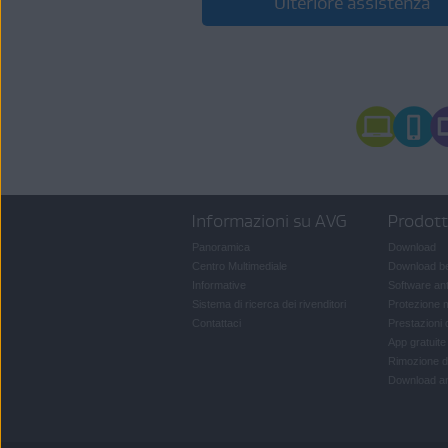
Ulteriore assistenza
Informazioni su AVG
Prodot
Panoramica
Download
Centro Multimediale
Download b
Informative
Software ant
Sistema di ricerca dei rivenditori
Protezione 
Contattaci
Prestazioni 
App gratuit
Rimozione d
Download ant