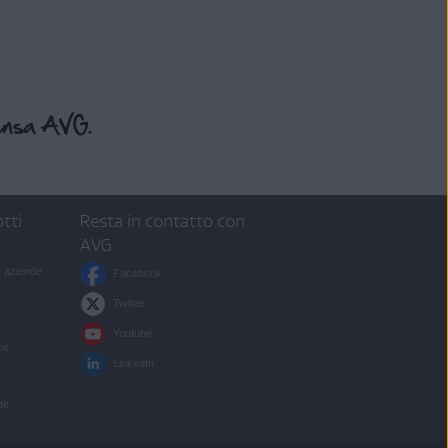
tti
Resta in contatto con
AVG
e aziende
Facebook
Twitter
Youtube
ce
LinkedIn
de