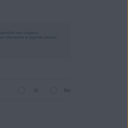
ispositivo non comporta
e riferimento al seguente articolo:
Sì
No