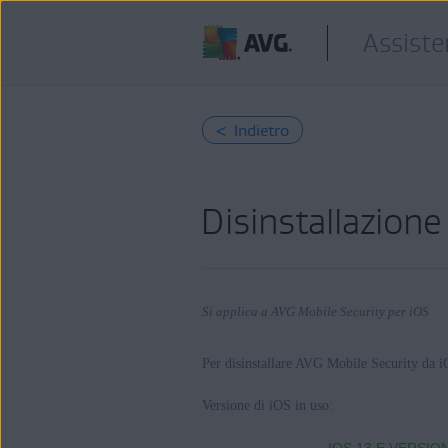
Assiste
< Indietro
Disinstallazione
Si applica a AVG Mobile Security per iOS
Per disinstallare AVG Mobile Security da iOS
Prodotti:
Versione di iOS in uso:
AVG Mobile Security 2.x per iOS