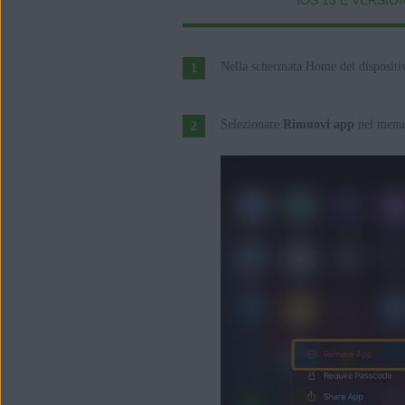
IOS 13 E VERSIO
Sistemi operativi:
Apple iOS 13.0 o versione successiva
Nella schermata Home del dispositi
Selezionare
Rimuovi app
nel menu 