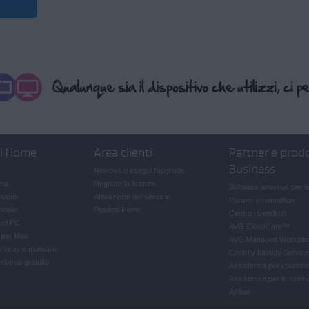
ti Home
Area clienti
Partner e prodo
Business
Rinnova o esegui l'upgrade
eta
Registra la licenza
Software antivirus per l
ivirus
Attivazione del servizio
Partner e rivenditori
mobile
Prodotti Home
Centro rivenditori
del PC
AVG CloudCare
™
e per Mac
AVG Managed Workpla
i virus e malware
Centrify Identity Service
ivirus gratuito
Assistenza per i partner
Assistenza per le azien
Affiliati