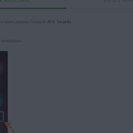
NI SUCCESSIVE
IOS 12 E VER
vo tenere premuta l'icona di
AVG Security
.
visualizzato.