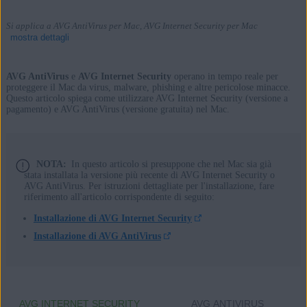
Si applica a AVG AntiVirus per Mac, AVG Internet Security per Mac
mostra dettagli
AVG AntiVirus
e
AVG Internet Security
operano in tempo reale per
proteggere il Mac da virus, malware, phishing e altre pericolose minacce.
Questo articolo spiega come utilizzare AVG Internet Security (versione a
Prodotti:
pagamento) e AVG AntiVirus (versione gratuita) nel Mac.
AVG AntiVirus 20.x per Mac
AVG Internet Security 20.x per Mac
NOTA:
In questo articolo si presuppone che nel Mac sia già
Sistemi operativi:
stata installata la versione più recente di AVG Internet Security o
AVG AntiVirus. Per istruzioni dettagliate per l'installazione, fare
Apple macOS 13.x (Ventura)
riferimento all'articolo corrispondente di seguito:
Apple macOS 12.x (Monterey)
Installazione di AVG Internet Security
Apple macOS 11.x (Big Sur)
Installazione di AVG AntiVirus
Apple macOS 10.15.x (Catalina)
Apple macOS 10.14.x (Mojave)
Apple macOS 10.13.x (High Sierra)
AVG INTERNET SECURITY
AVG ANTIVIRUS
Apple macOS 10.12.x (Sierra)