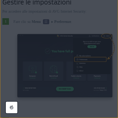
Gestire le impostazioni
Per accedere alle impostazioni di AVG Internet Security:
☰
Fare clic su
Menu
▸
Preferenze
.