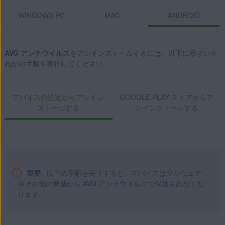
Professional / Enterprise / Ultimate - Service Pack 1 with
WINDOWS PC
MAC
ANDROID
Convenient Rollup Update、32 / 64 ビット
Apple macOS 14.x (Sonoma)
AVG アンチウイルス
をアンインストールするには、以下に示すいず
Apple macOS 13.x（Ventura）
れかの手順を実行してください。
Apple macOS 12.x（Monterey）
Apple macOS 11.x（Big Sur）
デバイスの設定からアンイン
GOOGLE PLAY ストアからア
Apple macOS 10.15.x（Catalina）
ストールする
ンインストールする
Apple macOS 10.14.x（Mojave）
Apple macOS 10.13.x（High Sierra）
Apple macOS 10.12.x（Sierra）
Apple Mac OS X 10.11.x（El Capitan）
重要:
以下の手順を完了すると、デバイスはマルウェア
Google Android 9.0（Pie、API 28）以降
やその他の脅威から AVG アンチウイルスで保護されなくな
ります。