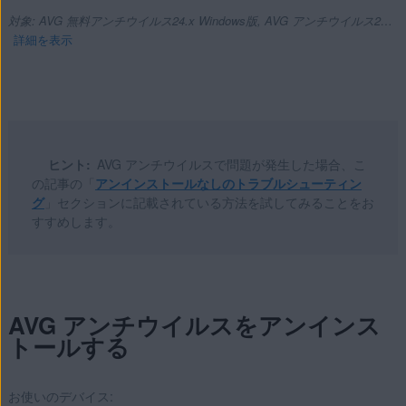
対象: AVG 無料アンチウイルス24.x Windows版, AVG アンチウイルス20.x Mac版, AVG アンチウイルス Android 版
詳細を表示
製品:
AVG 無料アンチウイルス24.x Windows版
ヒント:
AVG アンチウイルスで問題が発生した場合、こ
AVG アンチウイルス20.x Mac版
の記事の「
アンインストールなしのトラブルシューティン
AVG アンチウイルス 24.x Android 版
グ
」セクションに記載されている方法を試してみることをお
すすめします。
オペレーティング システム:
Microsoft Windows 11 Home / Pro / Enterprise / Education
Microsoft Windows 10 Home / Pro / Enterprise / Education -
AVG アンチウイルスをアンインス
32 / 64 ビット
トールする
Microsoft Windows 8.1 / Pro / Enterprise - 32 / 64 ビット
Microsoft Windows 8 / Pro / Enterprise - 32 / 64 ビット
Microsoft Windows 7 Home Basic / Home Premium /
お使いのデバイス: