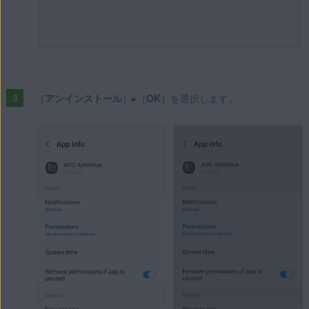
［
アンインストール
］▸［
OK
］を選択します。