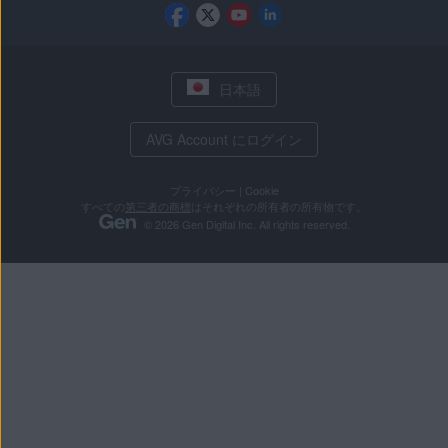
することで、ウェブサイトを
常に広告を表示できる個人用
日本語
ローカル リスト
目的
：ユーザーのニーズに合
イズできるようにします。
AVG Account にログイン
プライバシー
|
Cookie
AVG 検索パートナーの許可リ
すべての
第三者の商標
はそれぞれの所有者の所有物です。
© 2026 Gen Digital Inc. All rights reserved.
カスタム リスト
目的
：ウェブサイトの閲覧時
連コンテンツを許容します。