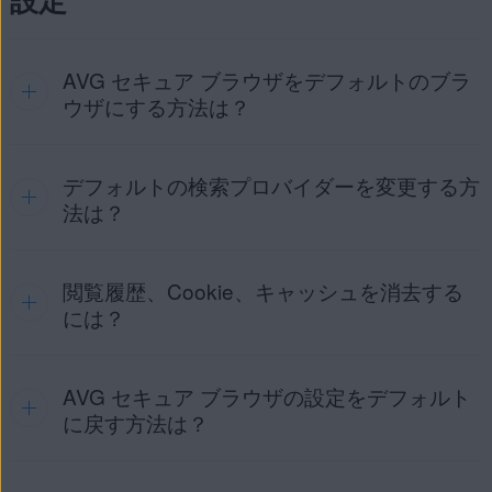
（オン）のスライダーをタップして、灰色（オフ）
ダウンロードにアクセスするには、[
⋮
メニュー
]（3 つの
に変更します。
[
OK
] をタップして、AVG による個人情報の保護と
デバイスの指紋センサーが有効になっている場合は、指紋を
VPN 接続の設定を許可します。
使用して AVG セキュア ブラウザのロックを解除することも
画面の左下隅にある [
セキュリティ＆プ
AVG セキュア ブラウザをデフォルトのブラ
できます。この機能は、
ライバシー センター
PIN を設定
] をタップします。
するときか、
ブラウザの
ドット）をタップし、[
ダウンロード
] をタップしま
ウザにする方法は？
ロック設定
から有効にできます。生体認証によるロック解除
す。暗号化されたファイルは種類別に整理されています。フ
を有効にするには：
[
詳細設定
] ▸ [
ブラウザをロック
] をタップします。
ァイルタイプをタップして保存されているメディアファイル
へアクセスし、選んだファイルをもう一度タップすると、そ
デフォルトの検索プロバイダーを変更する方
のファイルが開きます。ファイル名の横にある [
⋮
メニュ
法は？
パスコードを使用
の隣にある灰色（オフ）のスライダ
ー
] (3 つの点) をタップして、次のオプションから選択しま
注意:
これらの手順は、お使いのデバイス
ーをタップし、青色（オン）に切り替えます。
す。
モデル、オペレーティングシステムのバージ
[
セキュリティ＆プライバシー センター
]
ョンおよび販売元のカスタマイズに応じて若
▸ [
拡張設定
] ▸ [
ブラウザをロック
] をタップします。
[
開く...
]：ファイルを開くアプリを選択します。
閲覧履歴、Cookie、キャッシュを消去する
[
パスコード
] の横にある [
セット
] ボタンをタップし
手順の詳細については、次の記事をご参照ください。
干異なる場合があります。
て、暗証番号を設定します。
デバイスに保存...
：ファイルを
ダウンロード
からデバイ
には？
AVG セキュア ブラウザ - はじめに ▸ デフォルトの検索プ
灰色（オフ）のスライダーをタップして、
生体認証に
ス上のフォルダーに移動します。
ロバイダーを選択
よる保管庫のロック解除
の横にあるスライダーを青色
パスコードを2回入力して確認します。
共有
: ファイルを別のアプリ、人物、またはデバイスに送
（オン）に変更します。
デバイスの [
設定
] を開いて [
アプリ
] に移動します。
信または投稿します。
AVG セキュア ブラウザの設定をデフォルト
に戻す方法は？
ファイルを削除
：
ダウンロード
フォルダからファイルを
[
有効にする
]をタップして、生体認証によるロック解
重要:
このアクションは一度選択すると元に戻す
削除します。
[
AVG セキュア ブラウザ
] をタップします。
除を有効にします。
ことができません。