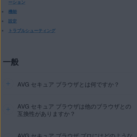
ーション
機能
設定
トラブルシューティング
一般
AVG セキュア ブラウザとは何ですか？
AVG セキュア ブラウザは他のブラウザとの
AVG セキュア ブラウザ
は、セキュリティツールとセキュリ
ティ機能が組み込まれたウェブブラウザです。
セキュリティ
互換性がありますか？
とプライバシー機能の設定
で使用できます。このブラウザに
より、ネット上のプライバシー、ID 情報、個人データを管理
してセキュリティを確保できます。
AVG セキュア ブラウザ プロにはどのような
はい。
AVG セキュア ブラウザ
は、他のモバイル ブラウザと