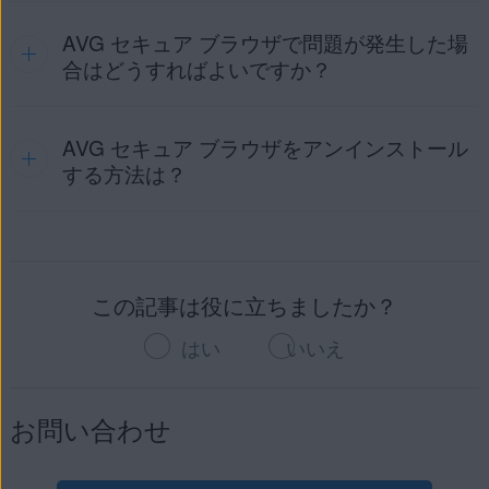
無効にします。さらに、ブラウザを閉じるとすべての閲
画面の右下隅にある
⋮
メニュー
（3 つのドット）
AVG セキュア ブラウザで問題が発生した場
覧データと履歴が自動的に削除されます。
をタップし、
設定
（歯車アイコン）をタップしま
合はどうすればよいですか？
す。
ブラウザ モードの使用方法については、次の記事を参照して
画面の左下隅にある [
セキュリティ＆プ
ください。
ライバシー センター
] をタップします。
［
デスクトップ バージョン
］を選択します。
AVG セキュア ブラウザをアンインストール
一般的なエラーメッセージなど、AVG セキュア ブラウザの
AVG セキュア ブラウザ - はじめに ▸ ブラウザ モードを変
使用中に発生する可能性がある問題の詳細については、次の
する方法は？
更する
[
詳細設定
] をタップします。
記事を参照してください。
これで、Web サイトがデスクトップビューになりました。
モバイル ビューに戻すには、上述の手順 1～2 を実行して、
AVG セキュア ブラウザの問題のトラブルシューティング
[
消去
] ボタンを [
すべての Cookie とデータを消去
] の
[
モバイル バージョン
] をタップします。
アンインストール手順の詳細については、次の記事をご参照
横にタップします。
ください。
この記事は役に立ちましたか？
AVG セキュア ブラウザのアンインストール
現在訪問しているWebサイトの履歴、キャッシュ、および
Cookieを削除することもできます。
はい
いいえ
画面の左下隅にある [
セキュリティ＆プライバシ
お問い合わせ
ー センター
] をタップします。
フィルタ リスト
詳細
[
消去
] ボタンを [
データを消去して終了
] の横でタップ