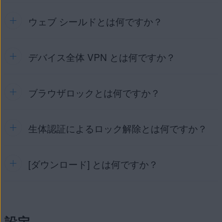
ルド
アイコンは、Webサイトの接続が保護されている
て接続を保護します。AVG セキュア ブラウザは、最速のロ
ことを示します。
ケーションサーバーに自動的に接続します。すべての VPN
ウェブ シールドとは何ですか？
アドブロック
は、ユーザーが訪問するWebページで広告の読
ロケーションにアクセスし、すべてのアプリで位置情報を偽
み込みを阻止し、ウェブ閲覧セッションの速度と安全性を向
装するために
デバイス全体 VPN
を有効にするには、AVG セ
上させます。アドブロックはデフォルトで有効になっていま
キュア ブラウザ プロに
アップグレード
してください。
す。ウェブサイト訪問時には毎回、訪問先ウェブサイトごと
デバイス全体 VPN とは何ですか？
ウェブ シールド
は、マルウェアやフィッシングサイトへのア
に
フィルタリスト
に照らして実行されるスクリプトを AVG
AVG セキュア ブラウザで VPN を有効にする方法について
クセスを自動的にブロックし、個人データの漏洩を防ぐ機能
アドブロックテクノロジーが比較し、そのウェブサイトから
は、次の記事をご参照ください。
AVG セキュア ブラウザ -
です。ウェブ シールドを有効にするには、以下の手順に従い
ロードされる可能性のあるコンテンツを判別します。
はじめに ▸ ブラウザ VPN を有効にする
。
ます。
ブラウザロックとは何ですか？
デバイス全体 VPN
は、AVG セキュア ブラウザ プロに付属
アドブロックモードの使用方法については、次の記事を参照
している機能です。すべてのアプリで位置情報が偽装されま
してください。
AVG セキュア ブラウザ: はじめに ▸ アドブロ
す。この機能を有効にするには、以下の手順を実行します。
ックを調整する
。
生体認証によるロック解除とは何ですか？
ブラウザロック
を使用すると、閲覧履歴やデータを AVG セ
キュア ブラウザ内で安全にロックできます。ブラウザロック
画面の左下隅にある [
セキュリティ＆プ
を有効にして PIN を設定した後は、PIN がないと AVG セキ
ライバシー センター
] をタップします。
ュア ブラウザを開くことができません。PIN を紛失したり忘
ヒント:
この機能を無効にするには、
[ダウンロード] とは何ですか？
画面の左下隅にある [
セキュリティ＆プ
れたりした場合、AVG セキュア ブラウザでは PIN を復元で
［ウェブ シールド］タブで、灰色（オフ）のスライダ
ライバシー センター
] をタップします。
きません。
注意:
この機能は、お使いのデバイスの指紋また
ーをタップして、青色（オン）に変更します。
は顔センサーがすでに有効で設定されている場合に
ブラウザロックを有効にするには:
メディアファイルをダウンロードすると、AVG セキュア ブ
デバイス全体 VPN
タブで、灰色 (オフ) のスライダー
のみ
機能します。
[
セキュリティ＆プライバシー センタ
ラウザによってファイルが暗号化され、
ダウンロード
に保存
をタップして青色 (オン) に切り替えます。
ー
] ▸ [
広告とトラッカーをブロック
] に移動し、青色
設定
されます。