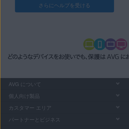
します。
さらにヘルプを受ける
現在のWebサイトの履歴とデータをクリアすることを
確認するために、[
クリア
] をタップします。
英語版ウェブサイトの URL 
uBlock
EasyList
目的
：書式のない画像、広告
不要なコンテンツを削除しま
許可されたコンテンツと広告
目的
：妨害的ではないユーザ
Coalition for Better Ads
に表示して、そのウェブサイ
（CBA）フィルタ リスト
AVG について
CBA が承認した広告は、chr
個人向け製品
す。
カスタマー エリア
許可されたコンテンツと広告
パートナーとビジネス
受け入れ可能な広告
目的
：妨害的でない一部の広
（ACC）フィルタ リスト