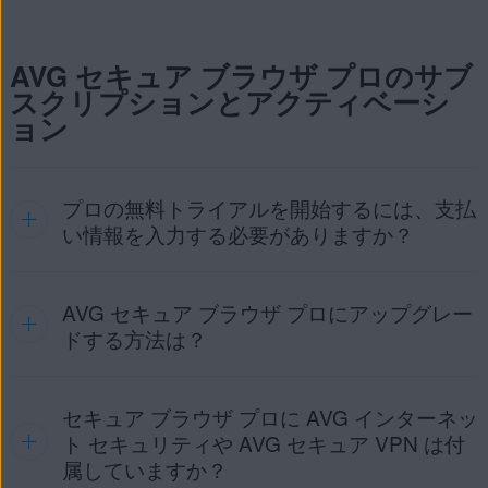
VPN サーバーを介してインターネットに安全に接続する
AVG セキュア ブラウザを Android デバイスで正常に実行す
ことができます。無料版のアプリではAVG セキュア ブラ
るには、次の権限が必要です。
ウザを使用している場合のみ、VPN を利用できます。
AVG セキュア ブラウザ プロのサブ
スクリプションとアクティベーシ
必須の権限
ョン
ネットワークへのフル アクセス
：AVG セキュア ブラウザ
の VPN が、Wi-Fi またはモバイル ネットワーク接続のい
ずれかをフェッチ、取得、接続できるようにします。
プロの無料トライアルを開始するには、支払
ネットワーク接続の表示
: AVG セキュア ブラウザが、デ
い情報を入力する必要がありますか？
バイスがオフラインになったタイミングを検出し、ネッ
トワーク接続を変更します。
AVG セキュア ブラウザ プロにアップグレー
はい。AVG セキュア ブラウザ プロの 30 日間の無料トライ
AVG セキュア ブラウザのすべての機能を利用するには、次
アルを開始するには、お支払い情報とメールアドレスを追加
ドする方法は？
の追加権限を付与してください。
する必要があります。
オプションの権限
有料機能の使用を継続したくない場合は、終了する前にトラ
イアルのサブスクリプションをキャンセルする必要がありま
セキュア ブラウザ プロに AVG インターネッ
AVG セキュア ブラウザ プロを購入するには、メインアプリ
す。トライアルのサブスクリプションをキャンセルしない場
ストレージ
：メディア保管庫以外でダウンロードしたフ
ト セキュリティや AVG セキュア VPN は付
合は、無料トライアルの最終日に、次のサブスクリプション
ァイルを保存したり、開いたり、管理したりでき、また
属していますか？
画面の左上隅にある [
アカウント
アイコン] をタッ
期間の料金が請求されます。
AVG セキュア ブラウザを介して保存したファイルを共有