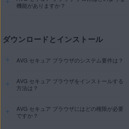
も並行して使用できるよう設計されています。
機能がありますか？
ダウンロードとインストール
注意:
AVG セキュア ブラウザ プロは、AVG セキ
ュア ブラウザの有料バージョンです。
プロ
バージョ
ンにアップグレードすると、デバイスにインストー
ルされている無料バージョンがプロバージョンに置
AVG セキュア ブラウザのシステム要件は？
き換えられます。
AVG セキュア ブラウザをインストールする
AVG セキュア ブラウザのシステム要件については、次の記
AVG セキュア ブラウザ プロ
には、AVG セキュア ブラウザ
事をご参照ください。
方法は？
の機能がすべて付属しています。さらに、以下の機能も付属
しています。
AVG アプリケーションのシステム要件
VPN 接続先
：すべての VPN の接続先から選ぶことができ
AVG セキュア ブラウザにはどの権限が必要
インストール手順の詳細については、次の記事を参照してく
ます。アプリの無料版は、1つのVPN接続先に自動的に接
ださい。
ですか？
続し、変更は許可されません。
AVG セキュア ブラウザのインストール
デバイス全体 VPN
: デバイス上のすべてのアプリが AVG