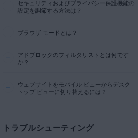
セキュリティおよびプライバシー保護機能の
アクティベーション後、
[
セキュリティ & プラ
［
ブラウザ アプリ
］を選択します。
設定を調節する方法は？
イバシー センター
] ▸ [
詳細設定
] ▸ [
ブラウザのロック
] に移動
閲覧履歴を消去するには、次の手順を実行してください。
重要:
このアクションは一度選択すると元に戻す
して、[
生体認証によるロック解除
] を有効にするか、ロック
ことができません。
オプションを管理するか、パスコードを変更します。
デバイスのホーム画面で、AVG セキュア ブラウザの
［
AVG ブラウザ
］が選択されていることを確認しま
ブラウザ モードとは？
AVG セキュア ブラウザには、オンライン活動を管理できる
アイコンをタップしてアプリを開きます。
す。
デバイスのホーム画面で、AVG セキュア ブラウザの
[
⋮
メニュー
]（3 つの点）をタップして、[
アイコンをタップしてアプリを開きます。
アドブロックのフィルタリストとは何です
AVG セキュア ブラウザは、タブと閲覧行動を 2 つの異なる
ツールと機能が含まれています。
セキュリティ
モードのいずれかにグループ化します。これにより、アクセ
か？
＆プライバシー センター
を使用すると、特定の機能を手動で
スするサイトに最適なモードに従ってブラウザアクティビテ
画面の右下隅にある [
⋮
メニュー
]（3 つのドッ
履歴
] をタップします。
有効化または無効化したり、
ブラウザ VPN
や
アドブロック
な
ィを整理できます。
ト）をタップし、[
設定
]（歯車アイコン）をタップ
どのツールにアクセスしたり、一般設定や詳細設定を変更し
します。
選択
をタップして削除する項目を選ぶか、
履歴を削除
ウェブサイトをモバイル ビューからデスク
アドブロックが使用するフィルタリストは、アドブロックの
たりできます。
AVG セキュア ブラウザに含まれるモード:
をタップしてすべてを削除します。
どの
ブロックオプション
を選択するかによって異なります。
トップ ビューに切り替えるには？
機能と高度な設定の調整方法については、次の記事を参照し
[
デフォルト設定にリセット
] をタップして、[
リセッ
下表は選択可能なモードごとに使用されるフィルタ リストを
デフォルトモード
: AVG セキュア ブラウザのデフォルト
てください。
ト
] をタップします。
キャッシュと Cookie を消去するには、以下の手順を実行し
示しています。
モードでは、アドブロックが有効になり、VPN およびウ
ます。
AVG セキュア ブラウザ - はじめに ▸ セキュリティおよび
ウェブサイトをデスクトップ ビューで表示するには：
ェブ シールドを有効にするオプションが含まれていま
プライバシー保護機能を調整する
す。
デバイスのホーム画面で、AVG セキュア ブラウザの
トラブルシューティング
デスクトップ ビューで表示するウェブサイトを開きま
アイコンをタップしてアプリを開きます。
プライベート モード
:
デフォルトモード
と同じセキュリテ
す。
ィオプションを有効にしながら、スクリーンショットを