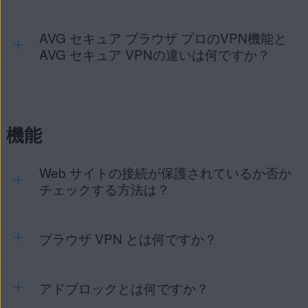
プし、[
PRO にアップグレード
] をタップして、画面の指示
できるようにします。
に従います。お支払いの処理が完了すると、購入に使用した
写真、メディア、ファイル
: AVG セキュア ブラウザでデ
デバイスで自動的にライセンスがアクティベートされます。
AVG セキュア ブラウザ プロのVPN機能と
いいえ。AVG インターネット セキュリティ、AVG セキュア
ータを暗号化し、ファイルストレージにアクセスしてダ
VPN、AVG セキュア ブラウザ プロは、それぞれ個別にサブ
AVG セキュア VPNの違いは何ですか？
すでにプロのサブスクリプションを持っている場合は、次の
ウンロードしたファイルを保存できるようにします。
スクリプションを購入する必要があります。
記事を参照してください。
カメラ
: QR コードやバーコードをスキャンしたときに、
AVG セキュア ブラウザ プロのアクティブ化
AVG セキュア ブラウザでカメラ入力を読み取れるように
AVG セキュア ブラウザ プロとAVG セキュア VPNの両方をご
なります。
利用中の場合は、どちらか片方のVPNをオンにするだけで保
機能
護が確立されます。アプリの比較については以下をご参照く
ださい。
Web サイトの接続が保護されているか否か
AVG セキュア ブラウザ プロ
：VPNの接続および切断のオ
プション、世界中のさまざまなVPN接続先、デバイス全
チェックする方法は？
体VPNが含まれています。
AVG セキュア VPN
：すべてのトラフィックの保護、安全
な複数のプロトコル、追加のVPN接続先、キル スイッ
ブラウザ VPN とは何ですか？
デバイスのホーム画面で [AVG セキュア ブラウザ] ア
チ、自動接続、ローカルデバイスアクセス、プライベー
イコンをタップして Webサイトに移動します。
トネットワークの除外が含まれています。
アドブロックとは何ですか？
仮想プライベートネットワーク (VPN) は、インターネットを
Webアドレスの左側に表示されている
緑のシー
通るプライベートトンネルとして機能し、データを暗号化し