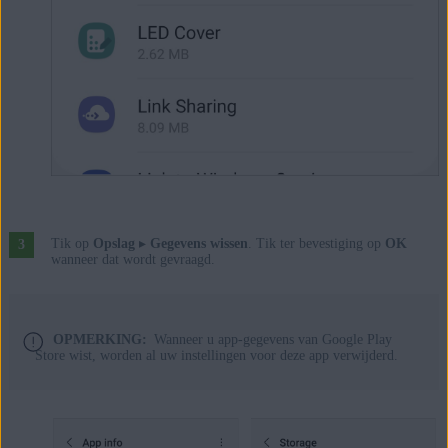
Tik op
Opslag
▸
Gegevens wissen
. Tik ter bevestiging op
OK
wanneer dat wordt gevraagd.
OPMERKING:
Wanneer u app-gegevens van Google Play
Store wist, worden al uw instellingen voor deze app verwijderd.