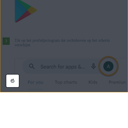
Tik op het profielpictogram dat rechtsboven op het scherm
verschijnt.
Controleer boven aan het scherm het Google-account waarmee u op
dit moment bent verbonden. Als dat niet het Google-account is dat u
voor uw aankoop hebt gebruikt, voert u de stap in kwestie hieronder
uit: