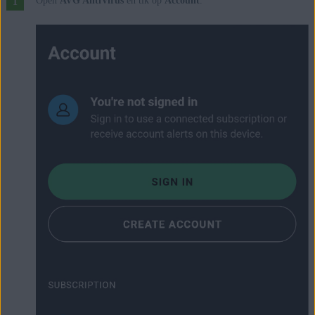
Open
AVG AntiVirus
en tik op
Account
.