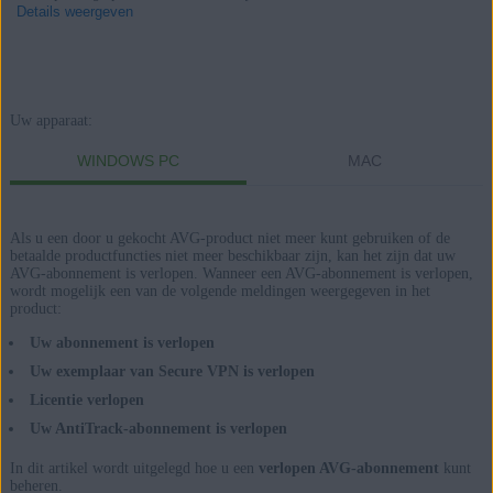
Details weergeven
Producten:
Uw apparaat:
AVG Internet Security 21.x voor Windows
WINDOWS PC
MAC
AVG Secure VPN 1.x voor Windows
AVG TuneUp 21.x voor Windows
Als u een door u gekocht AVG-product niet meer kunt gebruiken of de
AVG AntiTrack 2.x voor Windows
betaalde productfuncties niet meer beschikbaar zijn, kan het zijn dat uw
AVG-abonnement is verlopen. Wanneer een AVG-abonnement is verlopen,
wordt mogelijk een van de volgende meldingen weergegeven in het
AVG Internet Security 20.x voor Mac
product:
AVG Secure VPN 1.x voor Mac
Uw abonnement is verlopen
AVG TuneUp 2.x voor Mac
Uw exemplaar van Secure VPN is verlopen
AVG AntiTrack 1.x voor Mac
Licentie verlopen
Uw AntiTrack-abonnement is verlopen
Besturingssystemen:
Microsoft Windows 11 Home / Pro / Enterprise / Education
In dit artikel wordt uitgelegd hoe u een
verlopen AVG-abonnement
kunt
beheren.