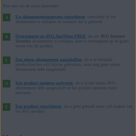
Microsoft Windows 10 Home / Pro / Enterprise / Education –
Kies een van de acties hieronder:
32-/64-bits
Microsoft Windows 8.1 / Pro / Enterprise – 32-/64-bits
Uw abonnementsgegevens controleren
: controleer of uw
abonnement is verlopen en wanneer dat is gebeurd.
Microsoft Windows 8 / Pro / Enterprise – 32-/64-bits
Microsoft Windows 7 Home Basic / Home Premium / Professional /
Overstappen op AVG AntiVirus FREE
: als uw
AVG Internet
Enterprise / Ultimate – Service Pack 1, 32-/64-bits
Security
-abonnement is verlopen, kunt u overstappen op de gratis
versie van dit product.
Apple macOS 12.x (Monterey)
Een nieuw abonnement aanschaffen
: als u de betaalde
Apple macOS 11.x (Big Sur)
productfuncties wilt blijven gebruiken, maar nog geen nieuw
abonnement hebt aangeschaft.
Apple macOS 10.15.x (Catalina)
Apple macOS 10.14.x (Mojave)
Een product opnieuw activeren
: als u al een nieuw AVG-
Apple macOS 10.13.x (High Sierra)
abonnement hebt aangeschaft en het product opnieuw moet
activeren.
Apple macOS 10.12.x (Sierra)
Apple Mac OS X 10.11.x (El Capitan)
Een product verwijderen
: als u geen gebruik meer wilt maken van
uw AVG-product.