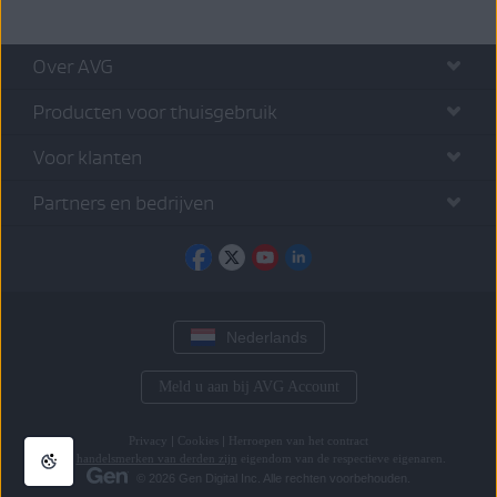
Over AVG
Producten voor thuisgebruik
Voor klanten
Partners en bedrijven
Nederlands
Meld u aan bij AVG Account
Privacy
|
Cookies
|
Herroepen van het contract
Alle
handelsmerken van derden zijn
eigendom van de respectieve eigenaren.
© 2026 Gen Digital Inc. Alle rechten voorbehouden.