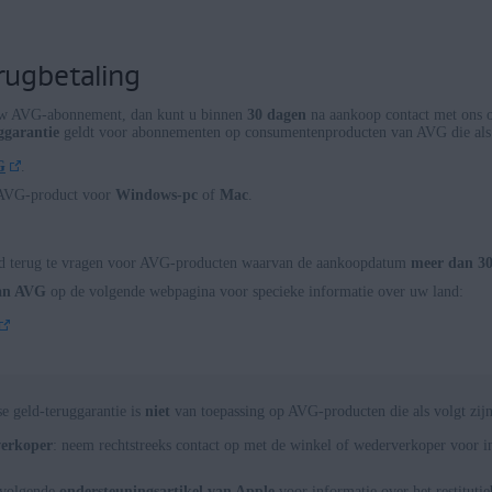
rugbetaling
 uw AVG-abonnement, dan kunt u binnen
30 dagen
na aankoop contact met ons 
ggarantie
geldt voor abonnementen op consumentenproducten van AVG die als v
G
.
r AVG-product voor
Windows-pc
of
Mac
.
eld terug te vragen voor AVG-producten waarvan de aankoopdatum
meer dan 3
van AVG
op de volgende webpagina voor specieke informatie over uw land:
e geld-teruggarantie is
niet
van toepassing op AVG-producten die als volgt zijn
verkoper
: neem rechtstreeks contact op met de winkel of wederverkoper voor 
 volgende
ondersteuningsartikel van Apple
voor informatie over het restituti