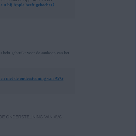
e u bij Apple heeft gekocht
.
 u hebt gebruikt voor de aankoop van het
men met de ondersteuning van AVG
DE ONDERSTEUNING VAN AVG