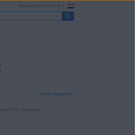
Meld u aan bij AVG Account
t
Details weergeven
betaald AVG-abonnement.