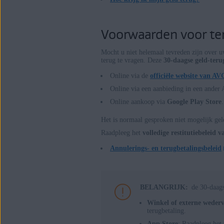
Besturingssystemen:
Voorwaarden voor te
Alle ondersteunde platforms
Mocht u niet helemaal tevreden zijn over
terug te vragen. Deze
30-daagse geld-teru
Online via de
officiële website van AV
Online via een aanbieding in een ande
Online aankoop via
Google Play Store
.
Het is normaal gesproken niet mogelijk g
Raadpleeg het
volledige restitutiebeleid 
Annulerings- en terugbetalingsbeleid
BELANGRIJK:
de 30-daags
Winkel of externe weder
terugbetaling.
App Store
: Raadpleeg het