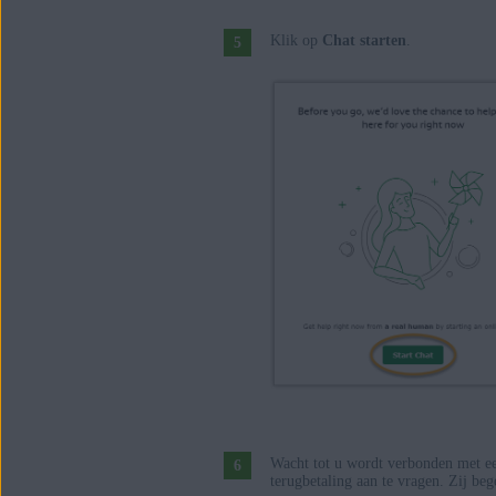
Klik op
Chat starten
.
Wacht tot u wordt verbonden met e
terugbetaling aan te vragen. Zij beg