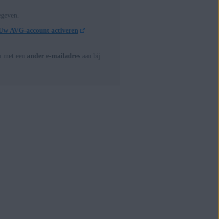
egeven.
Uw AVG-account activeren
 u met een
ander e-mailadres
aan bij