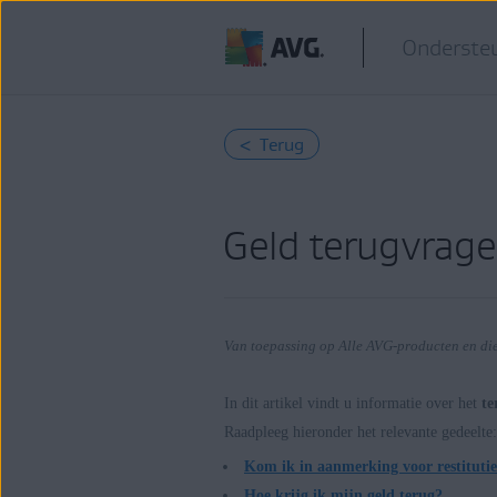
Ondersteu
< Terug
Geld terugvrag
Van toepassing op Alle AVG-producten en di
In dit artikel vindt u informatie over het
te
Raadpleeg hieronder het relevante gedeelte:
Producten:
Kom ik in aanmerking voor restituti
Alle AVG-producten en diensten
Hoe krijg ik mijn geld terug?