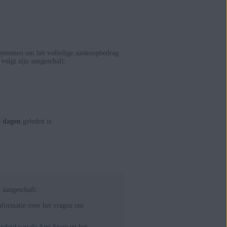
opnemen om het volledige aankoopbedrag
olgt zijn aangeschaft:
0 dagen
geleden is.
 aangeschaft:
informatie over het vragen om
ebeleid van de App Store en het