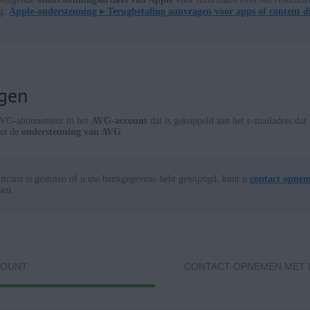
ng:
Apple-ondersteuning ▸
Terugbetaling aanvragen voor apps of content di
agen
 AVG-abonnement in het
AVG-account
dat is gekoppeld aan het e-mailadres dat
met de
ondersteuning van AVG
.
itcard is gestolen of u uw bankgegevens hebt gewijzigd, kunt u
contact opne
sen.
COUNT
CONTACT OPNEMEN MET 