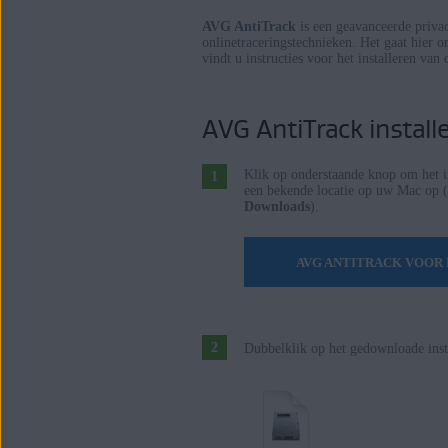
AVG AntiTrack
is een geavanceerde privac
Besturingssystemen:
onlinetraceringstechnieken. Het gaat hier o
vindt u instructies voor het installeren va
Windows en macOS
AVG AntiTrack install
Klik op onderstaande knop om het i
een bekende locatie op uw Mac op 
Downloads
).
AVG ANTITRACK VOO
Dubbelklik op het gedownloade inst