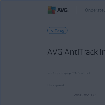
Ondersteu
< Terug
AVG AntiTrack in
Van toepassing op AVG AntiTrack
Uw apparaat:
Producten:
WINDOWS PC
AVG AntiTrack