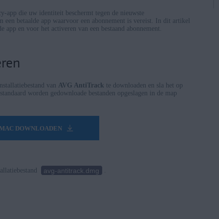
y-app die uw identiteit beschermt tegen de nieuwste
m een betaalde app waarvoor een abonnement is vereist. In dit artikel
n de app en voor het activeren van een bestaand abonnement.
eren
nstallatiebestand van
AVG AntiTrack
te downloaden en sla het op
(standaard worden gedownloade bestanden opgeslagen in de map
R MAC DOWNLOADEN
avg-antitrack.dmg
allatiebestand
.