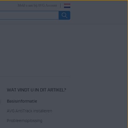
Meld u aan bij AVG Account
WAT VINDT U IN DIT ARTIKEL?
Basisinformatie
AVG AntiTrack installeren
Probleemoplossing