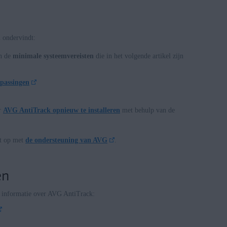
n ondervindt:
an de
minimale systeemvereisten
die in het volgende artikel zijn
passingen
r
AVG AntiTrack opnieuw te installeren
met behulp van de
ct op met
de ondersteuning van AVG
.
en
r informatie over AVG AntiTrack: