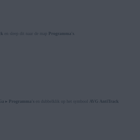
ck
en sleep dit naar de map
Programma's
.
Ga
▸
Programma's
en dubbelklik op het symbool
AVG AntiTrack