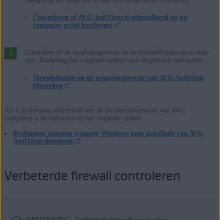
Controleren of AVG AntiVirus is geïnstalleerd en uw
computer actief beschermt
Controleer of de toepassingsversie en de virusdefinities up-to-date
zijn. Raadpleeg het volgende artikel voor uitgebreide instructies:
Virusdefinities en de toepassingsversie van AVG AntiVirus
bijwerken
Als u problemen ondervindt met de beschermingsstatus van AVG,
raadpleegt u de instructies in het volgende artikel:
Problemen oplossen wanneer Windows geen installatie van AVG
AntiVirus detecteert
Verbeterde firewall controleren
OPMERKING:
Verbeterde firewall
wordt alleen