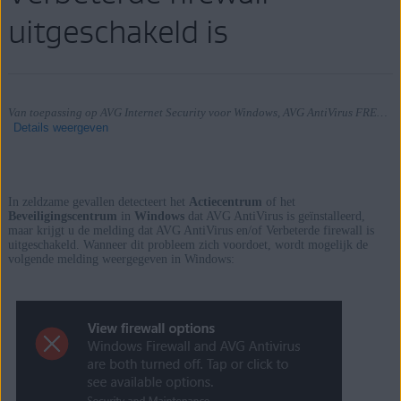
uitgeschakeld is
Van toepassing op AVG Internet Security voor Windows, AVG AntiVirus FREE voor Windows
Details weergeven
In zeldzame gevallen detecteert het
Actiecentrum
of het
Producten:
Beveiligingscentrum
in
Windows
dat AVG AntiVirus is geïnstalleerd,
maar krijgt u de melding dat AVG AntiVirus en/of Verbeterde firewall is
AVG Internet Security 21.x voor Windows
uitgeschakeld. Wanneer dit probleem zich voordoet, wordt mogelijk de
volgende melding weergegeven in Windows:
AVG AntiVirus FREE 21.x voor Windows
Besturingssystemen:
Microsoft Windows 11 Home / Pro / Enterprise / Education
Microsoft Windows 10 Home / Pro / Enterprise / Education –
32-/64-bits