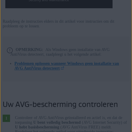
Microsoft Windows 8.1 / Pro / Enterprise – 32-/64-bits
Microsoft Windows 8 / Pro / Enterprise – 32-/64-bits
Microsoft Windows 7 Home Basic / Home Premium / Professional /
Raadpleeg de instructies elders in dit artikel voor instructies om dit
Enterprise / Ultimate – Service Pack 1 met Convenient Rollup
probleem op te lossen.
Update, 32 / 64-bit
OPMERKING:
Als Windows geen installatie van AVG
AntiVirus detecteert, raadpleegt u het volgende artikel:
Problemen oplossen wanneer Windows geen installatie van
AVG AntiVirus detecteert
Uw AVG-bescherming controleren
Controleer of AVG AntiVirus geïnstalleerd en actief is, en dat de
toepassing
U bent volledig beschermd
(AVG Internet Security) of
U hebt basisbescherming
(AVG AntiVirus FREE) meldt.
Raadpleeg het volgende artikel voor uitgebreide instructies: