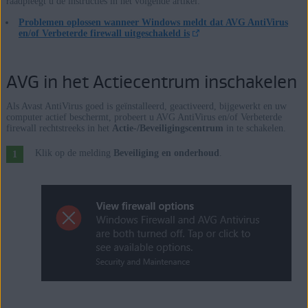
raadpleegt u de instructies in het volgende artikel:
Problemen oplossen wanneer Windows meldt dat AVG AntiVirus
en/of Verbeterde firewall uitgeschakeld is
AVG in het Actiecentrum inschakelen
Als Avast AntiVirus goed is geïnstalleerd, geactiveerd, bijgewerkt en uw
computer actief beschermt, probeert u AVG AntiVirus en/of Verbeterde
firewall rechtstreeks in het
Actie-/Beveiligingscentrum
in te schakelen.
Klik op de melding
Beveiliging en onderhoud
.