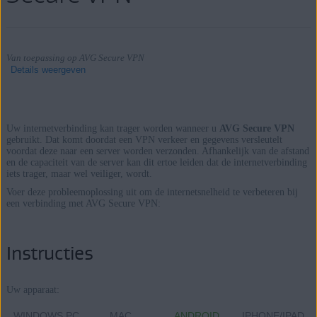
Van toepassing op AVG Secure VPN
Details weergeven
Uw internetverbinding kan trager worden wanneer u
AVG Secure VPN
Producten:
gebruikt. Dat komt doordat een VPN verkeer en gegevens versleutelt
voordat deze naar een server worden verzonden. Afhankelijk van de afstand
AVG Secure VPN
en de capaciteit van de server kan dit ertoe leiden dat de internetverbinding
iets trager, maar wel veiliger, wordt.
Besturingssystemen:
Voer deze probleemoplossing uit om de internetsnelheid te verbeteren bij
een verbinding met AVG Secure VPN:
Windows, macOS, Android en iOS
Instructies
Uw apparaat:
WINDOWS PC
MAC
ANDROID
IPHONE/IPAD