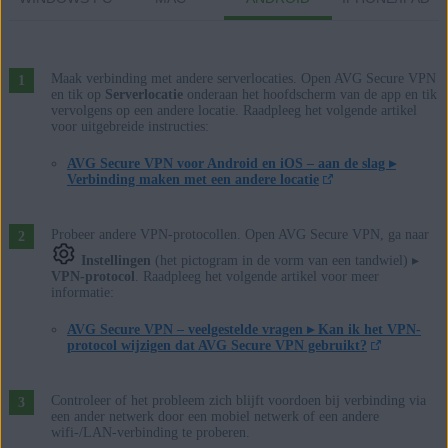
Maak verbinding met andere serverlocaties. Open AVG Secure VPN
en tik op
Serverlocatie
onderaan het hoofdscherm van de app en tik
vervolgens op een andere locatie. Raadpleeg het volgende artikel
voor uitgebreide instructies:
AVG Secure VPN voor Android en iOS – aan de slag ▸
Verbinding maken met een andere locatie
Probeer andere VPN-protocollen. Open AVG Secure VPN, ga naar
Instellingen
(het pictogram in de vorm van een tandwiel) ▸
VPN-protocol
. Raadpleeg het volgende artikel voor meer
informatie:
AVG Secure VPN – veelgestelde vragen ▸ Kan ik het VPN-
protocol wijzigen dat AVG Secure VPN gebruikt?
Controleer of het probleem zich blijft voordoen bij verbinding via
een ander netwerk door een mobiel netwerk of een andere
wifi-/LAN-verbinding te proberen.