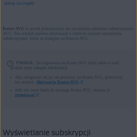
pokaż szczegóły
Konto AVG
to portal przeznaczony do zarządzania płatnymi subskrypcjami
Produkty:
AVG. Ten artykuł zawiera informacje o różnych opcjach zarządzania
subskrypcjami, które są dostępne na Koncie AVG.
Wszystkie dostępne subskrypcje konsumenckie AVG
Systemy operacyjne:
UWAGA:
Do logowania na Konto AVG służy adres e-mail
Wszystkie obsługiwane systemy operacyjne
podany przy zakupie subskrypcji.
Aby zalogować się po raz pierwszy na Konto AVG, przeczytaj
ten artykuł:
Aktywacja Konta AVG
.
Jeśli nie znasz hasła do swojego Konta AVG, możesz je
zresetować
.
Wyświetlanie subskrypcji