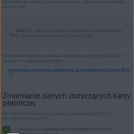
Odnawianie tej subskrypcji zostało anulowane. Otrzymasz potwierdzenie
pocztą e-mail.
WAŻNE:
Jeśli chcesz anulować odnawianie wielu subskrypcji
AVG, wykonaj powyższe kroki dla każdej z nich.
Szczegółowe instrukcje anulowania odnawiania przy użyciu Konta AVG
znajdziesz w następującym artykule:
Anulowanie odnawiania subskrypcji za pośrednictwem Konta AVG
Zmienianie danych dotyczących karty
płatniczej
Aby zaktualizować dane karty płatniczej dla subskrypcji AVG za
pośrednictwem Konta AVG:
Kliknij pozycję
Zaktualizuj kartę płatniczą
w polu dla
odpowiedniej subskrypcji.