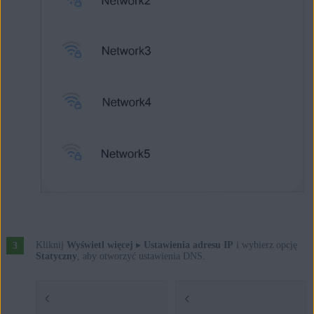
Kliknij
Wyświetl więcej
▸
Ustawienia adresu IP
i wybierz opcję
Statyczny
, aby otworzyć ustawienia DNS.