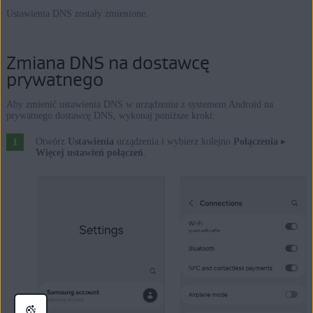
Ustawienia DNS zostały zmienione.
Zmiana DNS na dostawcę
prywatnego
Aby zmienić ustawienia DNS w urządzeniu z systemem Android na
prywatnego dostawcę DNS, wykonaj poniższe kroki:
Otwórz
Ustawienia
urządzenia i wybierz kolejno
Połączenia
▸
Dostawca serwera DNS
Adres serwera DNS
Więcej ustawień połączeń
.
Cisco OpenDNS
208.67.222.222
Google Public DNS
8.8.8.8
Cloudflare 1.1.1.1.
1.1.1.1
Quad9
9.9.9.9