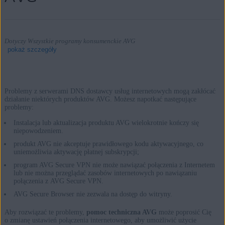
Dotyczy Wszystkie programy konsumenckie AVG
pokaż szczegóły
Problemy z serwerami DNS dostawcy usług internetowych mogą zakłócać
Produkty:
działanie niektórych produktów AVG. Możesz napotkać następujące
problemy:
Wszystkie programy konsumenckie AVG
Instalacja lub aktualizacja produktu AVG wielokrotnie kończy się
niepowodzeniem.
Systemy operacyjne:
produkt AVG nie akceptuje prawidłowego kodu aktywacyjnego, co
uniemożliwia aktywację płatnej subskrypcji;
Wszystkie obsługiwane platformy
program AVG Secure VPN nie może nawiązać połączenia z Internetem
lub nie można przeglądać zasobów internetowych po nawiązaniu
połączenia z AVG Secure VPN.
AVG Secure Browser nie zezwala na dostęp do witryny.
Aby rozwiązać te problemy,
pomoc techniczna AVG
może poprosić Cię
o zmianę ustawień połączenia internetowego, aby umożliwić użycie