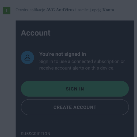
Otwórz aplikację
AVG AntiVirus
i naciśnij opcję
Konto
.