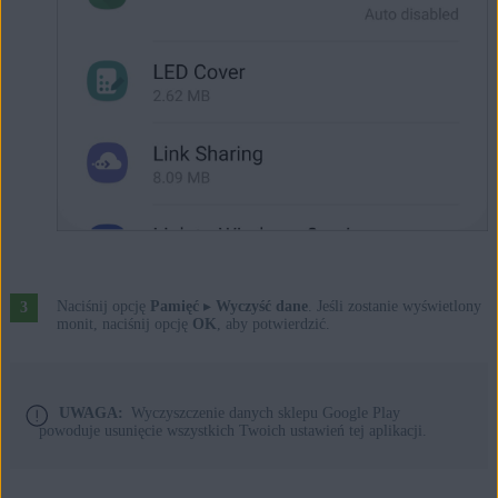
Naciśnij opcję
Pamięć
▸
Wyczyść dane
. Jeśli zostanie wyświetlony
monit, naciśnij opcję
OK
, aby potwierdzić.
UWAGA:
Wyczyszczenie danych sklepu Google Play
powoduje usunięcie wszystkich Twoich ustawień tej aplikacji.